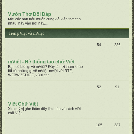
Vườn Thơ Đối Đáp
Mời các bạn nếu muốn cùng đối đáp thơ cho
nhau, hãy vào nơi này....
Tiếng Việt và mViệt
54
236
mViệt - Hệ thống tạo chữ Việt
Bạn có biết gì về mViệt? Đây là nơi tham khảo
tất cả những gì về mViệt. mviệt với RTE,
WEBWIZGUIGE, vBulletin ...
52
91
Viết Chữ Việt
Xin quý vị ghé thăm đây tìm hiểu về cách viết
chữ Việt.
105
387