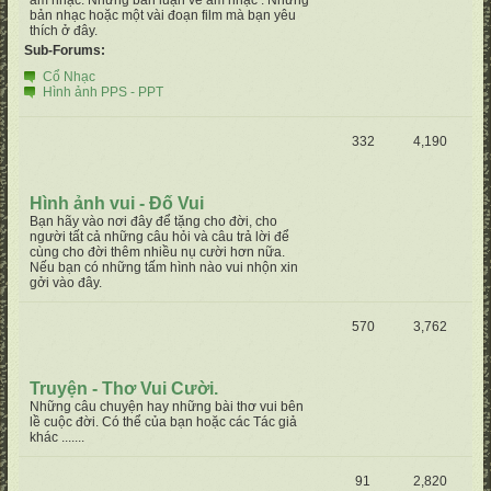
âm nhạc. Những bàn luận về âm nhạc . Những
bản nhạc hoặc một vài đoạn film mà bạn yêu
thích ở đây.
Sub-Forums:
Cổ Nhạc
Hình ảnh PPS - PPT
332
4,190
Hình ảnh vui - Đố Vui
Bạn hãy vào nơi đây để tặng cho đời, cho
người tất cả những câu hỏi và câu trả lời để
cùng cho đời thêm nhiều nụ cười hơn nữa.
Nếu bạn có những tấm hình nào vui nhộn xin
gởi vào đây.
570
3,762
Truyện - Thơ Vui Cười.
Những câu chuyện hay những bài thơ vui bên
lề cuộc đời. Có thể của bạn hoặc các Tác giả
khác .......
91
2,820