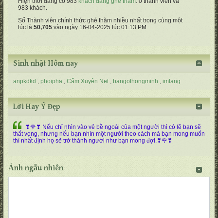
Hiện thời đang có 983
khách đang ghé thăm
. 0 thành viên và
983 khách.
Số Thành viên chính thức ghé thăm nhiều nhất trong cùng một
lúc là
50,705
vào ngày 16-04-2025 lúc 01:13 PM
Sinh nhật Hôm nay
anpkdkd
phoipha
Cẩm Xuyên Net
bangothongminh
imlang
Lời Hay Ý Đẹp
❣🌹❣ Nếu chỉ nhìn vào vẻ bề ngoài của một người thì có lẽ bạn sẽ
thất vọng, nhưng nếu bạn nhìn một người theo cách mà bạn mong muốn
thì nhất định họ sẽ trở thành người như bạn mong đợi.❣🌹❣
Ảnh ngẫu nhiên