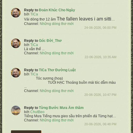
Reply to
Đoản Khúc Cho Ngày
bởi
TiCa
The fallen leaves
i am sitting
The win
Vài dòng thơ 12 âm
Channel:
Những dòng thơ mới
24-06-2026, 06:00 PM
Reply to
Góc Đời_Thơ
bởi
TiCa
Là vẫn thế
...
Channel:
Những dòng thơ mới
22-06-2026, 10:35 AM
Reply to
TiCa Thơ Đường Luật
bởi
TiCa
Tóc sương (hoạ)
TUỔI HẠC
Thoảng buồn mái tóc đẫm màu sương
Thấ
...
Channel:
Những dòng thơ mới
20-06-2026, 10:47 PM
Reply to
Từng Bước Mưa Âm thầm
bởi
ChutBeo
Tiếng Mưa
Tiếng mưa gieo sầu trên phiến đá
Từng hạt trôi suốt tháng ngày qua
Channel:
Những dòng thơ mới
20-06-2026, 06:48 PM