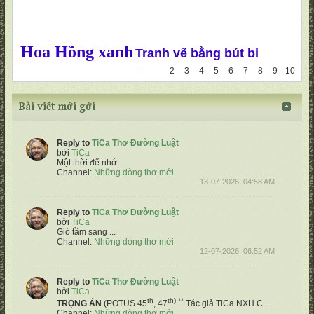
Hoa Hồng xanh
Tranh vẽ bằng bút bi
...
1
2
3
4
5
6
7
8
9
10
Bài viết mới gởi
Reply to
TiCa Thơ Đường Luật
bởi
TiCa
Một thời để nhớ
...
Channel:
Những dòng thơ mới
13-07-2026, 04:58 AM
Reply to
TiCa Thơ Đường Luật
bởi
TiCa
Gió tầm sang
...
Channel:
Những dòng thơ mới
12-07-2026, 06:52 AM
Reply to
TiCa Thơ Đường Luật
bởi
TiCa
th
th) **
TRỌNG ÁN
(POTUS 45
, 47
Tác giả TiCa NXH
Chốn võ biền Hoa Kỳ hiệp chủng
Channel:
Những dòng thơ mới