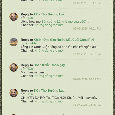
10-07-2026, 01:47 PM
Reply to
TiCa Thơ Đường Luật
bởi
TiCa
Uổng hoài mơ
Bài xướng Lặng lẽ mơ của LQC
​ ...
Channel:
Những dòng thơ mới
08-07-2026, 03:11 PM
Reply to
Khi Những Giọt Nước Mắt Cuối Cùng Rơi
bởi
ChutBeo
Lòng
Tin Chúa
Cuộc sống đã bao lần trắc trở
Ngàn đường đưa đến những khó khăn
Channel:
Những dòng thơ mới
07-07-2026, 06:27 PM
Reply to
Đoản Khúc Cho Ngày
bởi
TiCa
Mỹ nhân và biển
...
Channel:
Những dòng thơ mới
07-07-2026, 04:29 AM
Reply to
TiCa Thơ Đường Luật
bởi
TiCa
CHUYỆN ĐÃ RỒI
Tác TiCa NXH
Khoán:
Một ngày mây gió bỗng ngừng trôi
Channel:
Những dòng thơ mới
04-07-2026, 02:45 PM