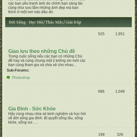
các bạn yêu tranh ảnh do chính bạn sáng tác
cũng như sưu tầm những ảnh đẹp mà bạn
thích ở một nơi nào đâu đó.
Đời Sống - Học Hỏi/Thắc Mắc/Giải Đáp
525
1,951
Giao lưu theo những Chủ đề
Trong cuộc sống nếu các bạn có những Chủ
đề hay và cùng chung một ý tưởng xin mời các
bạn cùng tham gia và chia xẻ cho nhau...
Sub-Forums:
Photoshop
686
1,048
Gia Đình - Sức Khỏe
Hãy cùng nhau chia sẻ kinh nghiệm và học hỏi
về đời sống gia đình. Bí quyết sống lâu, sống
khỏe, sống vui .....
199
326