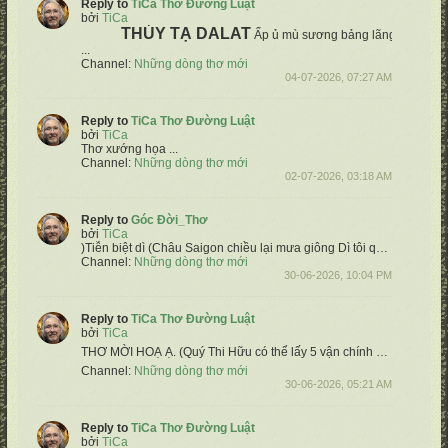
Reply to
TiCa Thơ Đường Luật
bởi
TiCa
THỦY TẠ DALAT
Ấp ủ mù sương bảng lãng đồi
Im mi
...
Channel:
Những dòng thơ mới
04-07-2026, 07:27 AM
Reply to
TiCa Thơ Đường Luật
bởi
TiCa
Thơ xướng họa ...
Channel:
Những dòng thơ mới
02-07-2026, 03:18 AM
Reply to
Góc Đời_Thơ
bởi
TiCa
)
​Tiễn biệt dì (Châu
Saigon chiều lại mưa giông
Dì tôi quẳng gánh xuôi dòng viễn Tây
Channel:
Những dòng thơ mới
30-06-2026, 10:04 PM
Reply to
TiCa Thơ Đường Luật
bởi
TiCa
THƠ MỜI HOẠ Ạ.
(Quý Thi Hữu có thể lấy 5 vận chính & hoạ tự do, không cần theo thể thơ bài xướng ạ) ❤️
Channel:
Những dòng thơ mới
30-06-2026, 05:21 AM
Reply to
TiCa Thơ Đường Luật
bởi
TiCa