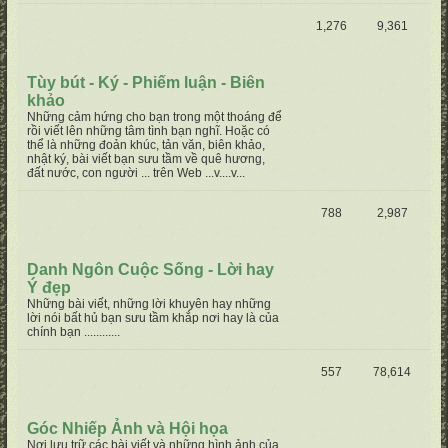
1,276
9,361
Tùy bút - Ký - Phiếm luận - Biên
khảo
Những cảm hứng cho bạn trong một thoáng để
rồi viết lên những tâm tình bạn nghĩ. Hoặc có
thể là những đoản khúc, tản văn, biên khảo,
nhật ký, bài viết bạn sưu tầm về quê hương,
đất nước, con người ... trên Web ...v....v...
788
2,987
Danh Ngôn Cuộc Sống - Lời hay
Ý đẹp
Những bài viết, những lời khuyên hay những
lời nói bất hủ bạn sưu tầm khắp nơi hay là của
chính bạn ............
557
78,614
Góc Nhiếp Ảnh và Hội họa
Nơi lưu trữ các bài viết và những hình ảnh của