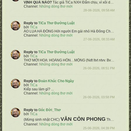
VỊNH QUẢ NÀO?
Tác giả TiCa NXH
Đấm chịu, vì xôi dẫu tử đòn
Ối 
Channel:
Những dòng thơ mới
28-06-2026, 09:58 AM
Reply to
TiCa Thơ Đường Luật
bởi
TiCa
ÁO LỤA HÀ ĐÔNG
Hởi người Em gái nhỏ Hà Đông
Chốn ấy mùa bay nắng có nồng
Channel:
Những dòng thơ mới
27-06-2026, 08:33 AM
Reply to
TiCa Thơ Đường Luật
bởi
TiCa
THƠ MỜI HOẠ:
HOÀNG HÔN…MỘNG
(Nđt ltvt ntvv. Bvđâ)
Âu vờn...
Channel:
Những dòng thơ mới
26-06-2026, 08:51 PM
Reply to
Đoản Khúc Cho Ngày
bởi
TiCa
Kiếp sau làm gì?
...
Channel:
Những dòng thơ mới
26-06-2026, 03:58 PM
Reply to
Góc Đời_Thơ
bởi
TiCa
VẪN CÒN PHONG
(Mừng sinh nhật CHC)
Thơ: TiCa NXH
Channel:
Những dòng thơ mới
25-06-2026, 04:39 PM