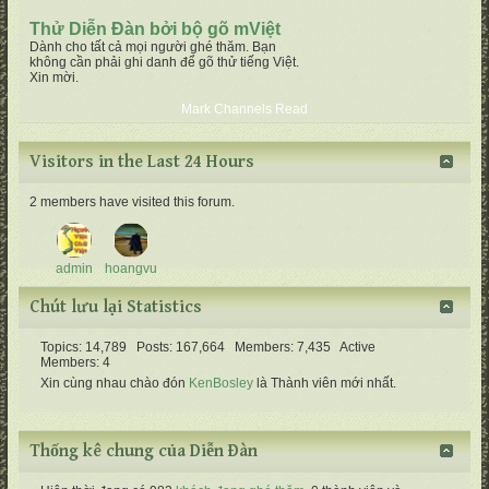
Thử Diễn Đàn bởi bộ gõ mViệt
Dành cho tất cả mọi người ghé thăm. Bạn
không cần phải ghi danh để gõ thử tiếng Việt.
Xin mời.
Mark Channels Read
Visitors in the Last 24 Hours
2 members have visited this forum.
admin
hoangvu
Chút lưu lại Statistics
Topics: 14,789 Posts: 167,664 Members: 7,435 Active
Members: 4
Xin cùng nhau chào đón
KenBosley
là Thành viên mới nhất.
Thống kê chung của Diễn Ðàn