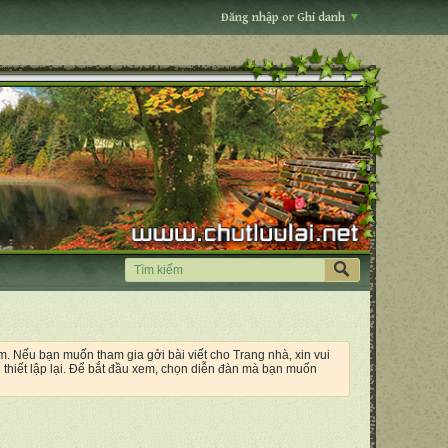
Đăng nhập or Ghi danh
êm. Nếu bạn muốn tham gia gởi bài viết cho Trang nhà, xin vui
 thiết lập lại. Để bắt đầu xem, chọn diễn đàn mà bạn muốn