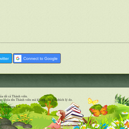
itter
Connect to Google
ủa tất cả Thành viên.
y khóa tên Thành viên mà không cần giải thích lý do.
Enterprises Ltd.