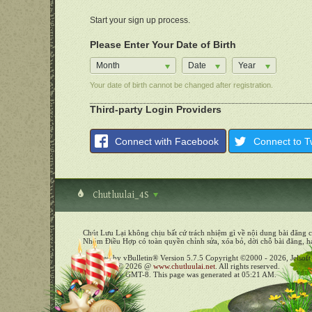
Start your sign up process.
Please Enter Your Date of Birth
Month
Date
Year
Your date of birth cannot be changed after registration.
Third-party Login Providers
Connect with Facebook
Connect to Tw
Chutluulai_4S
Chút Lưu Lại không chịu bất cứ trách nhiệm gì về nội dung bài đăng c
Nhóm Điều Hợp có toàn quyền chỉnh sửa, xóa bỏ, dời chỗ bài đăng, ha
Powered by vBulletin® Version 5.7.5 Copyright ©2000 - 2026, Jelsoft 
Copyright © 2026 @
www.chutluulai.net
. All rights reserved.
All times are GMT-8. This page was generated at 05:21 AM.