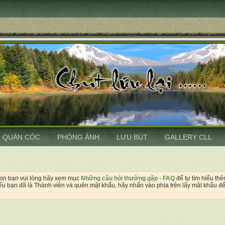
QUÁN CÓC
PHÒNG ẢNH
LƯU BÚT
GALLERY CLL
 xin bạn vui lòng hãy xem mục
Những câu hỏi thường gặp - FAQ
để tự tìm hiểu th
u bạn đã là Thành viên và quên mật khẩu, hãy nhấn vào phía trên lấy mật khẩu để