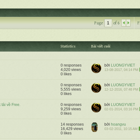
Page
of
6
F
Statistics
Bài viết cuối
0 responses
bởi
LUONGYVIET
4,020 views
13-08-2017, 04:14 PM
0 likes
0 responses
bởi
LUONGYVIET
5,555 views
12-12-2016, 07:48 PM
0 likes
Hoa Hồng
Hoa nhà Tôi
Hoa nhà Tôi
Hoa nhà Tôi
Hoa Dừa nhà Tôi
Hoa Dừa
Mai 
Mai 
Xươn
Tranh v
ải về Free.
0 responses
bởi
LUONGYVIET
...
9,259 views
02-01-2014, 03:16 PM
0 likes
14 responses
bởi
hoangvu
16,429 views
03-02-2011, 10:15 AM
0 likes