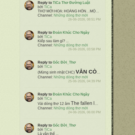
Reply to
TiCa Thơ Đường Luật
bởi
TiCa
THƠ MỜI HOẠ:
HOÀNG HÔN…MỘNG
(Nđt ltvt ntvv. Bvđâ)
Channel:
Những dòng thơ mới
26-06-2026, 08:51 PM
Reply to
Đoản Khúc Cho Ngày
bởi
TiCa
Kiếp sau làm gì?
...
Channel:
Những dòng thơ mới
26-06-2026, 03:58 PM
Reply to
Góc Đời_Thơ
bởi
TiCa
VẪN CÒN PHONG
(Mừng sinh nhật CHC)
Thơ: T
Channel:
Những dòng thơ mới
25-06-2026, 04:39 PM
Reply to
Đoản Khúc Cho Ngày
bởi
TiCa
The fallen leaves
i am sitting
T
Vài dòng thơ 12 âm
Channel:
Những dòng thơ mới
24-06-2026, 06:00 PM
Reply to
Góc Đời_Thơ
bởi
TiCa
Là vẫn thế
...