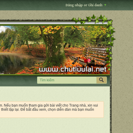
Đăng nhập or Ghi danh
êm. Nếu bạn muốn tham gia gởi bài viết cho Trang nhà, xin vui
 thiết lập lại. Để bắt đầu xem, chọn diễn đàn mà bạn muốn