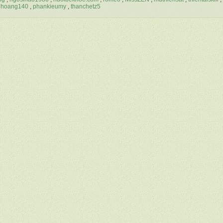
nhoang140
phankieumy
thanchetz5