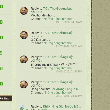
Reply to
TiCa Thơ Đường Luật
bởi
TiCa
Một thời để nhớ
...
Channel:
Những dòng thơ mới
13-07-2026, 04:58 AM
Reply to
TiCa Thơ Đường Luật
bởi
TiCa
Gió tầm sang
...
Channel:
Những dòng thơ mới
12-07-2026, 06:52 AM
Reply to
TiCa Thơ Đường Luật
bởi
TiCa
th
th) **
TRỌNG ÁN
(POTUS 45
, 47
Tác giả TiCa NXH
Chốn v
Channel:
Những dòng thơ mới
10-07-2026, 01:47 PM
Reply to
TiCa Thơ Đường Luật
bởi
TiCa
Uổng hoài mơ
Bài xướng Lặng lẽ mơ của LQC
​ ...
Channel:
Những dòng thơ mới
08-07-2026, 03:11 PM
Kế tiếp
Reply to
Khi Những Giọt Nước Mắt Cuối Cùng Rơi