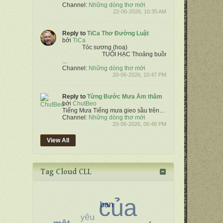
Channel:
Những dòng thơ mới
22-06-2026, 10:35 AM
Reply to
TiCa Thơ Đường Luật
bởi
TiCa
Tóc sương (hoạ)
TUỔI HẠC
Thoảng buồn mái tóc đẫm màu s
...
Channel:
Những dòng thơ mới
20-06-2026, 10:47 PM
Reply to
Từng Bước Mưa Âm thầm
bởi
ChutBeo
Tiếng Mưa
Tiếng mưa gieo sầu trên phiến đá
Từng hạt trôi
Channel:
Những dòng thơ mới
20-06-2026, 06:48 PM
View All
Tag Cloud CLL