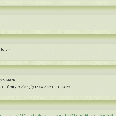
bers: 4
à 922 khách.
t lúc là
50,705
vào ngày 16-04-2025 lúc 01:13 PM
ng
ngosihao1986
nuoibekhoe.com
romeo
MissZEN
muthiensat
thientaiskill