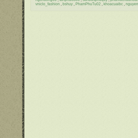
vniclo_fashion
bshuy
PhamPhuTu02
khoacuaibc
nguye