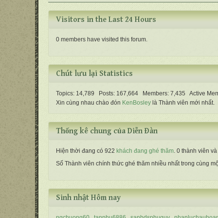
Visitors in the Last 24 Hours
0 members have visited this forum.
Chút lưu lại Statistics
Topics: 14,789 Posts: 167,664 Members: 7,435 Active Mem
Xin cùng nhau chào đón
KenBosley
là Thành viên mới nhất.
Thống kê chung của Diễn Ðàn
Hiện thời đang có 922
khách đang ghé thăm
. 0 thành viên v
Số Thành viên chính thức ghé thăm nhiều nhất trong cùng mộ
Sinh nhật Hôm nay
ngchuong60
tanphu6886
sanbdsphuquy
phanluchauhoa