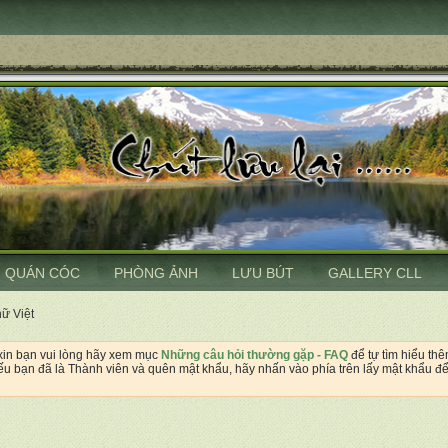
QUÁN CÓC
PHÒNG ẢNH
LƯU BÚT
GALLERY CLL
hữ Việt
 xin bạn vui lòng hãy xem mục
Những câu hỏi thường gặp - FAQ
để tự tìm hiểu th
u bạn đã là Thành viên và quên mật khẩu, hãy nhấn vào phía trên lấy mật khẩu để