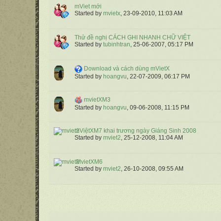
mViet mới
Started by
mvietx
,
23-09-2010, 11:03 AM
Thử đề nghị CÁCH GHI NHANH CHỮ VIỆT
Started by
tubinhtran
,
25-06-2007, 05:17 PM
Download và cách dùng mVietX
Started by
hoangvu
,
22-07-2009, 06:17 PM
mvietXM3
Started by
hoangvu
,
09-06-2008, 11:15 PM
mViệtXM7 khai trương ngày Giáng Sinh 2008
Started by
mviet2
,
25-12-2008, 11:04 AM
MvietXM6
Started by
mviet2
,
26-10-2008, 09:55 AM