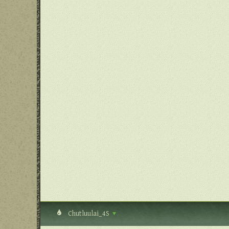
Chutluulai_4S