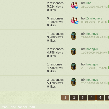
2 responses
bởi
uha
5,024 views
21-10-2010, 07:05 PM
0 likes
5 responses
bởi
Zykvietmeis
7,086 views
06-01-2010, 11:53 PM
0 likes
7 responses
bởi
hoangvu
9,288 views
24-07-2009, 02:49 PM
0 likes
2 responses
bởi
hoangvu
4,758 views
11-04-2009, 09:54 AM
0 likes
1 response
bởi
hoangvu
4,536 views
26-12-2008, 10:43 AM
0 likes
3 responses
bởi
hoangvu
5,178 views
26-10-2008, 07:00 PM
0 likes
1
2
3
4
6
Mark This Channel Read