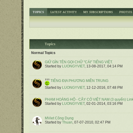
TOPICS
LATEST ACTIVITY
MY SUBSCRIPTIONS
PHOTOS
Topics
Normal Topics
GIỮ GÌN TÊN GỌI CHỮ "CÁI" TIẾNG VIỆT.
Started by
LUONGYVIET
,
13-08-2017, 04:14 PM
TIẾNG ĐỊA PHƯƠNG MIỀN TRUNG
Started by
LUONGYVIET
,
12-12-2016, 07:48 PM
PHẠM HOÀNG HỘ - CÂY CỎ VIỆT NAM (3 quyển) Link t
Started by
LUONGYVIET
,
02-01-2014, 03:16 PM
MViet Công Dụng
Started by
Thuan
,
07-07-2010, 02:47 PM