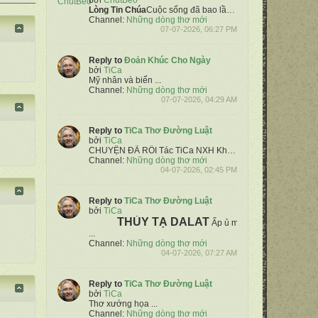
bởi
ChutBeo
Lòng
Tin Chúa
Cuộc sống đã bao lần trắc trở
Ngàn đường đ
Channel:
Những dòng thơ mới
07-07-2026, 06:27 PM
Reply to
Đoản Khúc Cho Ngày
bởi
TiCa
Mỹ nhân và biển
...
Channel:
Những dòng thơ mới
07-07-2026, 04:29 AM
Reply to
TiCa Thơ Đường Luật
bởi
TiCa
CHUYỆN ĐÃ RỒI
Tác TiCa NXH
Khoán:
Một ngày mây gió 
Channel:
Những dòng thơ mới
04-07-2026, 02:45 PM
Reply to
TiCa Thơ Đường Luật
bởi
TiCa
THỦY TẠ DALAT
Ấp ủ mù sương bảng lãng đ
...
Channel:
Những dòng thơ mới
04-07-2026, 07:27 AM
Reply to
TiCa Thơ Đường Luật
bởi
TiCa
Thơ xướng họa ...
Channel:
Những dòng thơ mới