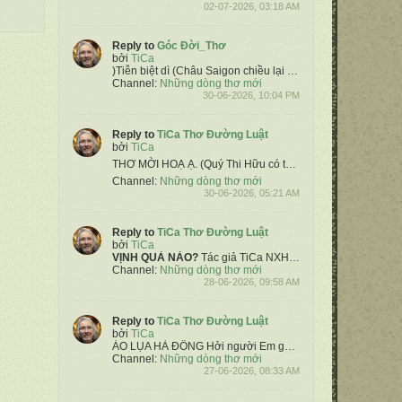
02-07-2026, 03:18 AM
Reply to
Góc Đời_Thơ
bởi
TiCa
)
​Tiễn biệt dì (Châu
Saigon chiều lại mưa giông
Dì tôi quẳng
Channel:
Những dòng thơ mới
30-06-2026, 10:04 PM
Reply to
TiCa Thơ Đường Luật
bởi
TiCa
THƠ MỜI HOẠ Ạ.
(Quý Thi Hữu có thể lấy 5 vận chính & hoạ tự do, không cần theo thể thơ bài xướng ạ) ❤️
Channel:
Những dòng thơ mới
30-06-2026, 05:21 AM
Reply to
TiCa Thơ Đường Luật
bởi
TiCa
VỊNH QUẢ NÀO?
Tác giả TiCa NXH
Đấm chịu, vì xôi dẫu t
Channel:
Những dòng thơ mới
28-06-2026, 09:58 AM
Reply to
TiCa Thơ Đường Luật
bởi
TiCa
ÁO LỤA HÀ ĐÔNG
Hởi người Em gái nhỏ Hà Đông
Chốn ấy
Channel:
Những dòng thơ mới
27-06-2026, 08:33 AM