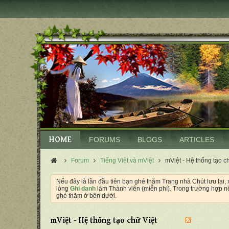
HOME
FORUMS
BLOGS
ARTICLES
Forum
Tiếng Việt và mViệt
mViệt - Hệ thống tạo c
Nếu đây là lần đầu tiên bạn ghé thăm Trang nhà Chút lưu lại,
lòng
Ghi danh
làm Thành viên (miễn phí). Trong trường hợp nế
ghé thăm ở bên dưới.
mViệt - Hệ thống tạo chữ Việt