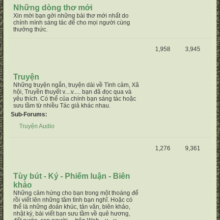
Những dòng thơ mới
Xin mời bạn gởi những bài thơ mới nhất do
chính mình sáng tác để cho mọi người cùng
thưởng thức.
1,958
3,945
Truyện
Những truyện ngắn, truyện dài về Tình cảm, Xã
hội, Truyền thuyết v....v..... bạn đã đọc qua và
yêu thích. Có thể của chính bạn sáng tác hoặc
sưu tầm từ nhiều Tác giả khác nhau.
Sub-Forums:
Truyện Audio
1,276
9,361
Tùy bút - Ký - Phiếm luận - Biên
khảo
Những cảm hứng cho bạn trong một thoáng để
rồi viết lên những tâm tình bạn nghĩ. Hoặc có
thể là những đoản khúc, tản văn, biên khảo,
nhật ký, bài viết bạn sưu tầm về quê hương,