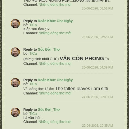
THƠ MỜI HOẠ:
HOÀNG HÔN…MỘNG
(Nđt ltvt ntvv. Bvđâ)
Âu vờn...
Channel:
Những dòng thơ mới
26-06-2026, 08:51 PM
Reply to
Đoản Khúc Cho Ngày
bởi
TiCa
Kiếp sau làm gì?
...
Channel:
Những dòng thơ mới
26-06-2026, 03:58 PM
Reply to
Góc Đời_Thơ
bởi
TiCa
VẪN CÒN PHONG
(Mừng sinh nhật CHC)
Thơ: TiCa NXH
Channel:
Những dòng thơ mới
25-06-2026, 04:39 PM
Reply to
Đoản Khúc Cho Ngày
bởi
TiCa
The fallen leaves
i am sitting
The win
Vài dòng thơ 12 âm
Channel:
Những dòng thơ mới
24-06-2026, 06:00 PM
Reply to
Góc Đời_Thơ
bởi
TiCa
Là vẫn thế
...
Channel:
Những dòng thơ mới
22-06-2026, 10:35 AM