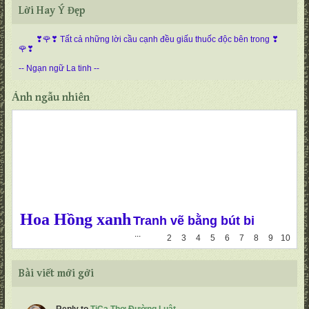
Lời Hay Ý Đẹp
❣🌹❣ Tất cả những lời cầu cạnh đều giấu thuốc độc bên trong ❣
🌹❣
-- Ngạn ngữ La tinh --
Ảnh ngẫu nhiên
Hoa Hồng xanh
Tranh vẽ bằng bút bi
...
1
2
3
4
5
6
7
8
9
10
Bài viết mới gởi