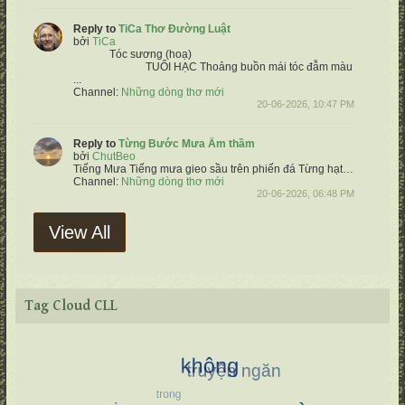
Reply to
TiCa Thơ Đường Luật
bởi
TiCa
Tóc sương (hoạ)
TUỔI HẠC
Thoảng buồn mái tóc đẫm màu sương
Thấ
...
Channel:
Những dòng thơ mới
20-06-2026, 10:47 PM
Reply to
Từng Bước Mưa Âm thầm
bởi
ChutBeo
Tiếng Mưa
Tiếng mưa gieo sầu trên phiến đá
Từng hạt trôi suốt tháng ngày qua
Channel:
Những dòng thơ mới
20-06-2026, 06:48 PM
View All
Tag Cloud CLL