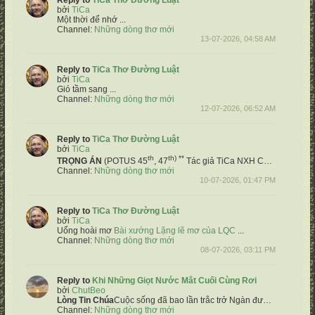
Reply to
TiCa Thơ Đường Luật
bởi
TiCa
Một thời để nhớ
...
Channel:
Những dòng thơ mới
13-07-2026, 04:58 AM
Reply to
TiCa Thơ Đường Luật
bởi
TiCa
Gió tầm sang
...
Channel:
Những dòng thơ mới
12-07-2026, 06:52 AM
Reply to
TiCa Thơ Đường Luật
bởi
TiCa
th
th) **
TRỌNG ÁN
(POTUS 45
, 47
Tác giả TiCa NXH
Chốn võ biền Hoa Kỳ hiệp chủng
Channel:
Những dòng thơ mới
10-07-2026, 01:47 PM
Reply to
TiCa Thơ Đường Luật
bởi
TiCa
Uổng hoài mơ
Bài xướng Lặng lẽ mơ của LQC
​ ...
Channel:
Những dòng thơ mới
08-07-2026, 03:11 PM
Reply to
Khi Những Giọt Nước Mắt Cuối Cùng Rơi
bởi
ChutBeo
Lòng
Tin Chúa
Cuộc sống đã bao lần trắc trở
Ngàn đường đưa đến những khó khăn
Channel:
Những dòng thơ mới