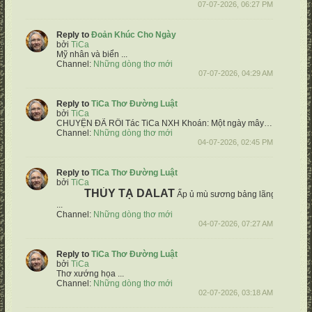
07-07-2026, 06:27 PM
Reply to
Đoản Khúc Cho Ngày
bởi
TiCa
Mỹ nhân và biển
...
Channel:
Những dòng thơ mới
07-07-2026, 04:29 AM
Reply to
TiCa Thơ Đường Luật
bởi
TiCa
CHUYỆN ĐÃ RỒI
Tác TiCa NXH
Khoán:
Một ngày mây gió bỗng ngừng trôi
Channel:
Những dòng thơ mới
04-07-2026, 02:45 PM
Reply to
TiCa Thơ Đường Luật
bởi
TiCa
THỦY TẠ DALAT
Ấp ủ mù sương bảng lãng đồi
Im mi
...
Channel:
Những dòng thơ mới
04-07-2026, 07:27 AM
Reply to
TiCa Thơ Đường Luật
bởi
TiCa
Thơ xướng họa ...
Channel:
Những dòng thơ mới
02-07-2026, 03:18 AM