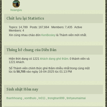
hoangvu
Chút lưu lại Statistics
Topics: 14,789 Posts: 167,664 Members: 7,435 Active
Members: 4
Xin cùng nhau chào đón
KenBosley
là Thành viên mới nhất.
Thống kê chung của Diễn Ðàn
Hiện thời đang có 1221
khách đang ghé thăm
. 0 thành viên và
1221 khách.
Số Thành viên chính thức ghé thăm nhiều nhất trong cùng một
lúc là
50,705
vào ngày 16-04-2025 lúc 01:13 PM
Sinh nhật Hôm nay
thanhhoang
xomthulo
ln011
trongtran999
tinhyeumaimai