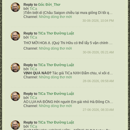
Reply to
Góc Đời_Thơ
bởi
TiCa
)
​Tiễn biệt dì (Châu
Saigon chiều lại mưa giông
Dì tôi quẳng gánh xuôi dòng viễn Tây
Channel:
Những dòng thơ mới
30-06-2026, 10:04 PM
Reply to
TiCa Thơ Đường Luật
bởi
TiCa
THƠ MỜI HOẠ Ạ.
(Quý Thi Hữu có thể lấy 5 vận chính & hoạ tự do, không cần theo thể thơ bài xướng ạ) ❤️
Channel:
Những dòng thơ mới
30-06-2026, 05:21 AM
Reply to
TiCa Thơ Đường Luật
bởi
TiCa
VỊNH QUẢ NÀO?
Tác giả TiCa NXH
Đấm chịu, vì xôi dẫu tử đòn
Ối 
Channel:
Những dòng thơ mới
28-06-2026, 09:58 AM
Reply to
TiCa Thơ Đường Luật
bởi
TiCa
ÁO LỤA HÀ ĐÔNG
Hởi người Em gái nhỏ Hà Đông
Chốn ấy mùa bay nắng có nồng
Channel:
Những dòng thơ mới
27-06-2026, 08:33 AM
Reply to
TiCa Thơ Đường Luật
bởi
TiCa