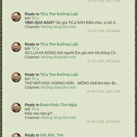
30-06-2026, 05:21 AM
Reply to
TiCa Thơ Đường Luật
bởi
TiCa
VỊNH QUẢ NÀO?
Tác giả TiCa NXH
Đấm chịu, vì xôi dẫu tử đòn
Ối 
Channel:
Những dòng thơ mới
28-06-2026, 09:58 AM
Reply to
TiCa Thơ Đường Luật
bởi
TiCa
ÁO LỤA HÀ ĐÔNG
Hởi người Em gái nhỏ Hà Đông
Chốn ấy mùa bay nắng có nồng
Channel:
Những dòng thơ mới
27-06-2026, 08:33 AM
Reply to
TiCa Thơ Đường Luật
bởi
TiCa
THƠ MỜI HOẠ:
HOÀNG HÔN…MỘNG
(Nđt ltvt ntvv. Bvđâ)
Âu vờn...
Channel:
Những dòng thơ mới
26-06-2026, 08:51 PM
Reply to
Đoản Khúc Cho Ngày
bởi
TiCa
Kiếp sau làm gì?
...
Channel:
Những dòng thơ mới
26-06-2026, 03:58 PM
Reply to
Góc Đời_Thơ