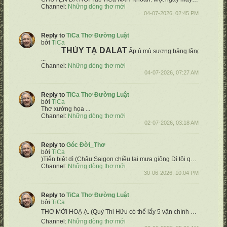
Channel:
Những dòng thơ mới
04-07-2026, 02:45 PM
Reply to
TiCa Thơ Đường Luật
bởi
TiCa
THỦY TẠ DALAT
Ấp ủ mù sương bảng lãng đồi
Im mi
...
Channel:
Những dòng thơ mới
04-07-2026, 07:27 AM
Reply to
TiCa Thơ Đường Luật
bởi
TiCa
Thơ xướng họa ...
Channel:
Những dòng thơ mới
02-07-2026, 03:18 AM
Reply to
Góc Đời_Thơ
bởi
TiCa
)
​Tiễn biệt dì (Châu
Saigon chiều lại mưa giông
Dì tôi quẳng gánh xuôi dòng viễn Tây
Channel:
Những dòng thơ mới
30-06-2026, 10:04 PM
Reply to
TiCa Thơ Đường Luật
bởi
TiCa
THƠ MỜI HOẠ Ạ.
(Quý Thi Hữu có thể lấy 5 vận chính & hoạ tự do, không cần theo thể thơ bài xướng ạ) ❤️
Channel:
Những dòng thơ mới