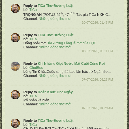
Reply to
TiCa Thơ Đường Luật
bởi
TiCa
th
th) **
TRỌNG ÁN
(POTUS 45
, 47
Tác giả TiCa NXH
Chốn võ biền Hoa Kỳ hiệp chủng
Channel:
Những dòng thơ mới
10-07-2026, 01:47 PM
Reply to
TiCa Thơ Đường Luật
bởi
TiCa
Uổng hoài mơ
Bài xướng Lặng lẽ mơ của LQC
​ ...
Channel:
Những dòng thơ mới
08-07-2026, 03:11 PM
Reply to
Khi Những Giọt Nước Mắt Cuối Cùng Rơi
bởi
ChutBeo
Lòng
Tin Chúa
Cuộc sống đã bao lần trắc trở
Ngàn đường đưa đến những khó khăn
Channel:
Những dòng thơ mới
07-07-2026, 06:27 PM
Reply to
Đoản Khúc Cho Ngày
bởi
TiCa
Mỹ nhân và biển
...
Channel:
Những dòng thơ mới
07-07-2026, 04:29 AM
Reply to
TiCa Thơ Đường Luật
bởi
TiCa
CHUYỆN ĐÃ RỒI
Tác TiCa NXH
Khoán:
Một ngày mây gió bỗng ngừng trôi