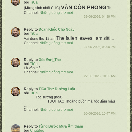
bởi
TiCa
VẪN CÒN PHONG
(Mừng sinh nhật CHC)
Thơ: TiCa NXH
Channel:
Những dòng thơ mới
25-06-2026, 04:39 PM
Reply to
Đoản Khúc Cho Ngày
bởi
TiCa
The fallen leaves
i am sitting
The win
Vài dòng thơ 12 âm
Channel:
Những dòng thơ mới
24-06-2026, 06:00 PM
Reply to
Góc Đời_Thơ
bởi
TiCa
Là vẫn thế
...
Channel:
Những dòng thơ mới
22-06-2026, 10:35 AM
Reply to
TiCa Thơ Đường Luật
bởi
TiCa
Tóc sương (hoạ)
TUỔI HẠC
Thoảng buồn mái tóc đẫm màu sương
Thấ
...
Channel:
Những dòng thơ mới
20-06-2026, 10:47 PM
Reply to
Từng Bước Mưa Âm thầm
bởi
ChutBeo