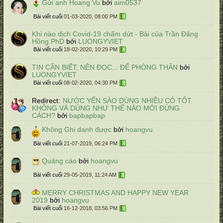
Gửi anh Hoang Vu
bởi
aim0537
Bài viết cuối
01-03-2020, 08:00 PM
Khi nào dịch Covid-19 chấm dứt - Bài của Trần Đăng
Hồng PhD
bởi
LUONGYVIET
Bài viết cuối
18-02-2020, 10:29 PM
TIN CẦN BIẾT, NÊN ĐỌC... ĐỂ PHÒNG THÂN
bởi
LUONGYVIET
Bài viết cuối
08-02-2020, 04:30 PM
Redirect:
NƯỚC YẾN SÀO DÙNG NHIỀU CÓ TỐT
KHÔNG VÀ DÙNG NHƯ THẾ NÀO MỚI ĐÚNG
CÁCH?
bởi
bapbapbap
Không Ghi danh được
bởi
hoangvu
Bài viết cuối
21-07-2019, 06:24 PM
Quảng cáo
bởi
hoangvu
Bài viết cuối
29-05-2019, 11:24 AM
MERRY CHRISTMAS AND HAPPY NEW YEAR
2019
bởi
hoangvu
Bài viết cuối
16-12-2018, 03:56 PM