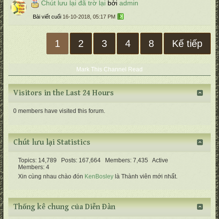
Chút lưu lại đã trờ lại
bởi
admin
Bài viết cuối
16-10-2018, 05:17 PM
1
2
3
4
8
Kế tiếp
Mark This Channel Read
Visitors in the Last 24 Hours
0 members have visited this forum.
Chút lưu lại Statistics
Topics: 14,789 Posts: 167,664 Members: 7,435 Active
Members: 4
Xin cùng nhau chào đón
KenBosley
là Thành viên mới nhất.
Thống kê chung của Diễn Ðàn