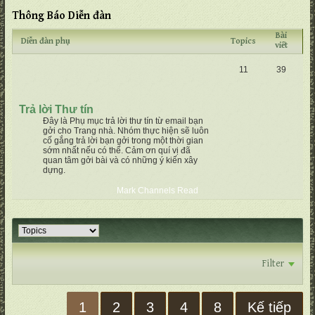
Thông Báo Diễn đàn
Bài
Diễn đàn phụ
Topics
viết
11
39
Trả lời Thư tín
Đây là Phụ mục trả lời thư tín từ email bạn
gởi cho Trang nhà. Nhóm thực hiện sẽ luôn
cố gắng trả lời bạn gởi trong một thời gian
sớm nhất nếu có thể. Cảm ơn quí vị đã
quan tâm gởi bài và có những ý kiến xây
dựng.
Mark Channels Read
Filter
1
2
3
4
8
Kế tiếp