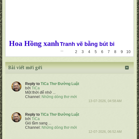
Hoa Hồng xanh
Tranh vẽ bằng bút bi
...
1
2
3
4
5
6
7
8
9
10
Bài viết mới gởi
Reply to
TiCa Thơ Đường Luật
bởi
TiCa
Một thời để nhớ
...
Channel:
Những dòng thơ mới
13-07-2026, 04:58 AM
Reply to
TiCa Thơ Đường Luật
bởi
TiCa
Gió tầm sang
...
Channel:
Những dòng thơ mới
12-07-2026, 06:52 AM