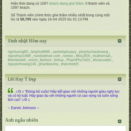
Hiện thời đang có 1097
khách đang ghé thăm
. 0 thành viên và
1097 khách.
Số Thành viên chính thức ghé thăm nhiều nhất trong cùng một
lúc là
50,705
vào ngày 16-04-2025 lúc 01:13 PM
Sinh nhật Hôm nay
ngchuong60
tanphu6886
sanbdsphuquy
phanluchauhoang
ngosihao1986
nuoibekhoe.com
romeo
MissZEN
muthiensat
thientaiskill
vniclo_fashion
bshuy
PhamPhuTu02
khoacuaibc
nguyenhoang140
phankieumy
thanchetz5
Lời Hay Ý Đẹp
♫🌻♫ "Đừng bỏ cuộc! Hãy kết giao với những người giàu nghị lực
và có kỷ luật. Hãy giao du với những người có cao vọng và luôn sống
tích cực"♫🌻♫
-- Earvin Johnson --
Ảnh ngẫu nhiên