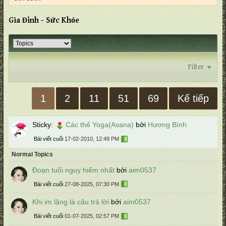
Gia Đình - Sức Khỏe
Filter
1
2
11
51
69
Kế tiếp
Sticky:
Các thế Yoga(Asana)
bởi
Hương Bình
Bài viết cuối
17-02-2010, 12:49 PM
Normal Topics
Đoạn tuổi nguy hiểm nhất
bởi
aim0537
Bài viết cuối
27-08-2025, 07:30 PM
Khi im lặng là câu trả lời
bởi
aim0537
Bài viết cuối
01-07-2025, 02:57 PM