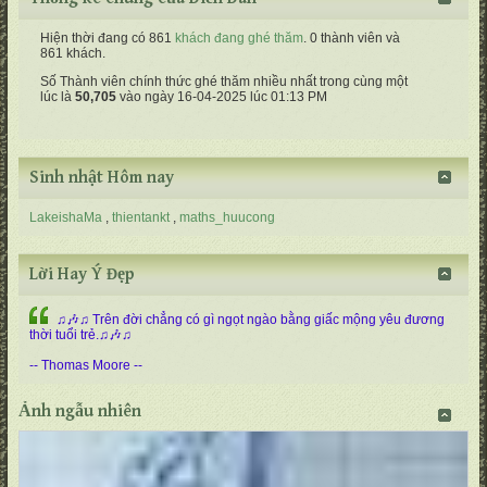
Hiện thời đang có 861
khách đang ghé thăm
. 0 thành viên và
861 khách.
Số Thành viên chính thức ghé thăm nhiều nhất trong cùng một
lúc là
50,705
vào ngày 16-04-2025 lúc 01:13 PM
Sinh nhật Hôm nay
LakeishaMa
thientankt
maths_huucong
Lời Hay Ý Đẹp
♫🎶♫ Trên đời chẳng có gì ngọt ngào bằng giấc mộng yêu đương
thời tuổi trẻ.♫🎶♫
-- Thomas Moore --
Ảnh ngẫu nhiên