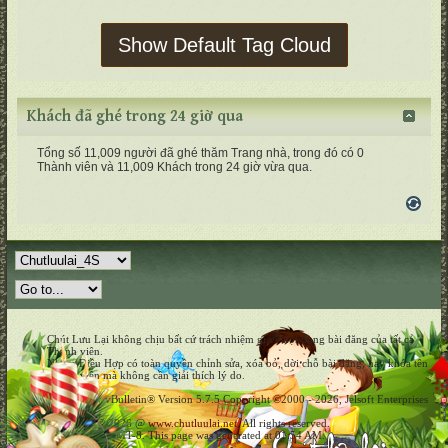
Show Default Tag Cloud
Khách đã ghé trong 24 giờ qua
Tổng số 11,009 người đã ghé thăm Trang nhà, trong đó có 0
Thành viên và 11,009 Khách trong 24 giờ vừa qua.
Chút Lưu Lại không chịu bất cứ trách nhiệm gì về nội dung bài đăng của tất cả
Thành viên.
Nhóm Điều Hợp có toàn quyền chỉnh sửa, xóa bỏ, dời chỗ bài đăng, hay khóa tên
Thành viên mà không cần giải thích lý do.
Powered by vBulletin® Version 5.7.5 Copyright ©2000 - 2026, Jelsoft Enterprises
Ltd.
Copyright © 2026 @
www.chutluulai.net
. All rights reserved.
All times are GMT-8. This page was generated at 01:54 AM.