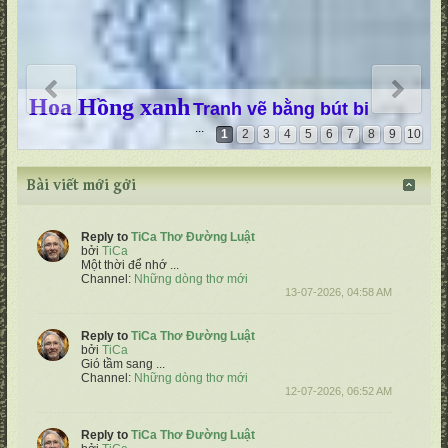
Hoa Hồng xanh
Tranh vẽ bằng bút bi
...
1
2
3
4
5
6
7
8
9
10
Bài viết mới gởi
Reply to
TiCa Thơ Đường Luật
bởi
TiCa
Một thời để nhớ
...
Channel:
Những dòng thơ mới
13-07-2026, 04:58 AM
Reply to
TiCa Thơ Đường Luật
bởi
TiCa
Gió tầm sang
...
Channel:
Những dòng thơ mới
12-07-2026, 06:52 AM
Reply to
TiCa Thơ Đường Luật