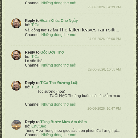
Channel:
Những dòng thơ mới
25-06-2026, 04:39 PM
Reply to
Đoản Khúc Cho Ngày
bởi
TiCa
The fallen leaves
i am sitting
The win
Vài dòng thơ 12 âm
Channel:
Những dòng thơ mới
24-06-2026, 06:00 PM
Reply to
Góc Đời_Thơ
bởi
TiCa
Là vẫn thế
...
Channel:
Những dòng thơ mới
22-06-2026, 10:35 AM
Reply to
TiCa Thơ Đường Luật
bởi
TiCa
Tóc sương (hoạ)
TUỔI HẠC
Thoảng buồn mái tóc đẫm màu sương
Thấ
...
Channel:
Những dòng thơ mới
20-06-2026, 10:47 PM
Reply to
Từng Bước Mưa Âm thầm
bởi
ChutBeo
Tiếng Mưa
Tiếng mưa gieo sầu trên phiến đá
Từng hạt trôi suốt tháng ngày qua
Channel:
Những dòng thơ mới