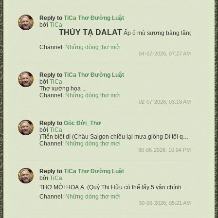
Reply to
TiCa Thơ Đường Luật
bởi
TiCa
THỦY TẠ DALAT
Ấp ủ mù sương bảng lãng đồi
Im mi
...
Channel:
Những dòng thơ mới
04-07-2026, 07:27 AM
Reply to
TiCa Thơ Đường Luật
bởi
TiCa
Thơ xướng họa ...
Channel:
Những dòng thơ mới
02-07-2026, 03:18 AM
Reply to
Góc Đời_Thơ
bởi
TiCa
)
​Tiễn biệt dì (Châu
Saigon chiều lại mưa giông
Dì tôi quẳng gánh xuôi dòng viễn Tây
Channel:
Những dòng thơ mới
30-06-2026, 10:04 PM
Reply to
TiCa Thơ Đường Luật
bởi
TiCa
THƠ MỜI HOẠ Ạ.
(Quý Thi Hữu có thể lấy 5 vận chính & hoạ tự do, không cần theo thể thơ bài xướng ạ) ❤️
Channel:
Những dòng thơ mới
30-06-2026, 05:21 AM