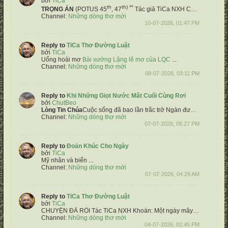
bởi
TiCa
th
th) **
TRỌNG ÁN
(POTUS 45
, 47
Tác giả TiCa NXH
Chốn võ biền Hoa Kỳ hiệp chủng
Channel:
Những dòng thơ mới
10-07-2026, 01:47 PM
Reply to
TiCa Thơ Đường Luật
bởi
TiCa
Uổng hoài mơ
Bài xướng Lặng lẽ mơ của LQC
​ ...
Channel:
Những dòng thơ mới
08-07-2026, 03:11 PM
Reply to
Khi Những Giọt Nước Mắt Cuối Cùng Rơi
bởi
ChutBeo
Lòng
Tin Chúa
Cuộc sống đã bao lần trắc trở
Ngàn đường đưa đến những khó khăn
Channel:
Những dòng thơ mới
07-07-2026, 06:27 PM
Reply to
Đoản Khúc Cho Ngày
bởi
TiCa
Mỹ nhân và biển
...
Channel:
Những dòng thơ mới
07-07-2026, 04:29 AM
Reply to
TiCa Thơ Đường Luật
bởi
TiCa
CHUYỆN ĐÃ RỒI
Tác TiCa NXH
Khoán:
Một ngày mây gió bỗng ngừng trôi
Channel:
Những dòng thơ mới
04-07-2026, 02:45 PM