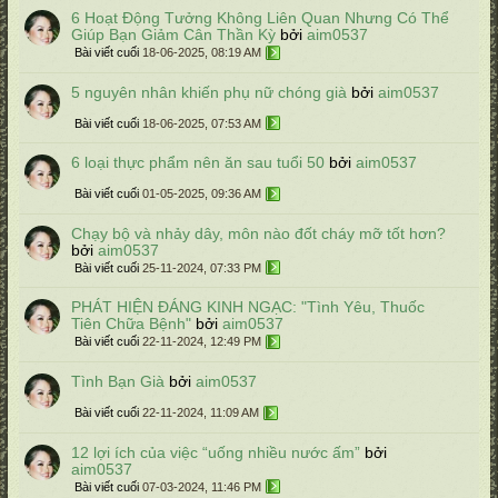
6 Hoạt Động Tưởng Không Liên Quan Nhưng Có Thể
Giúp Bạn Giảm Cân Thần Kỳ
bởi
aim0537
Bài viết cuối
18-06-2025, 08:19 AM
5 nguyên nhân khiến phụ nữ chóng già
bởi
aim0537
Bài viết cuối
18-06-2025, 07:53 AM
6 loại thực phẩm nên ăn sau tuổi 50
bởi
aim0537
Bài viết cuối
01-05-2025, 09:36 AM
Chạy bộ và nhảy dây, môn nào đốt cháy mỡ tốt hơn?
bởi
aim0537
Bài viết cuối
25-11-2024, 07:33 PM
PHÁT HIỆN ĐÁNG KINH NGẠC: "Tình Yêu, Thuốc
Tiên Chữa Bệnh"
bởi
aim0537
Bài viết cuối
22-11-2024, 12:49 PM
Tình Bạn Già
bởi
aim0537
Bài viết cuối
22-11-2024, 11:09 AM
12 lợi ích của việc “uống nhiều nước ấm”
bởi
aim0537
Bài viết cuối
07-03-2024, 11:46 PM