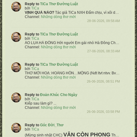
Reply to
TiCa Thơ Đường Luật
bởi
TiCa
VỊNH QUẢ NÀO?
Tác giả TiCa NXH
Đấm chịu, vì xôi dẫu tử đòn
Ối 
Channel:
Những dòng thơ mới
28-06-2026, 09:58 AM
Reply to
TiCa Thơ Đường Luật
bởi
TiCa
ÁO LỤA HÀ ĐÔNG
Hởi người Em gái nhỏ Hà Đông
Chốn ấy mùa bay nắng có nồng
Channel:
Những dòng thơ mới
27-06-2026, 08:33 AM
Reply to
TiCa Thơ Đường Luật
bởi
TiCa
THƠ MỜI HOẠ:
HOÀNG HÔN…MỘNG
(Nđt ltvt ntvv. Bvđâ)
Âu vờn...
Channel:
Những dòng thơ mới
26-06-2026, 08:51 PM
Reply to
Đoản Khúc Cho Ngày
bởi
TiCa
Kiếp sau làm gì?
...
Channel:
Những dòng thơ mới
26-06-2026, 03:58 PM
Reply to
Góc Đời_Thơ
bởi
TiCa
VẪN CÒN PHONG
(Mừng sinh nhật CHC)
Thơ: TiCa NXH