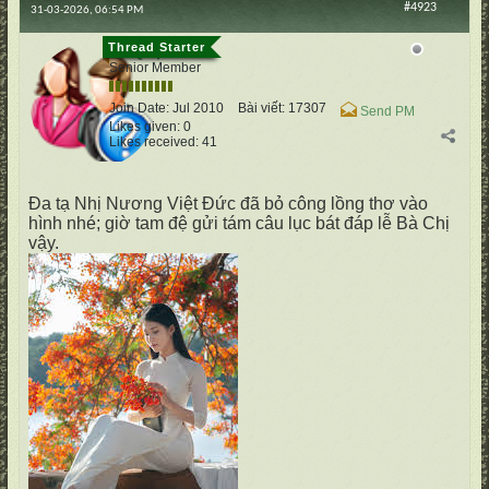
#4923
31-03-2026, 06:54 PM
cố Quận
Senior Member
Join Date:
Jul 2010
Bài viết:
17307
Send PM
Likes given: 0
Likes received: 41
Đa tạ Nhị Nương Việt Đức đã bỏ công lồng thơ vào
hình nhé; giờ tam đệ gửi tám câu lục bát đáp lễ Bà Chị
vậy.