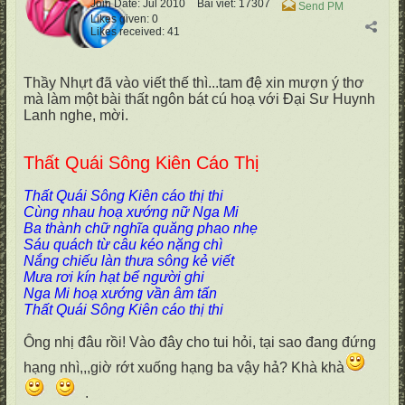
Join Date:
Jul 2010
Bài viết:
17307
Send PM
Likes given: 0
Likes received: 41
Thầy Nhựt đã vào viết thế thì...tam đệ xin mượn ý thơ
mà làm một bài thất ngôn bát cú hoạ với Đại Sư Huynh
Lanh nghe, mời.
Thất Quái Sông Kiên Cáo Thị
Thất Quái Sông Kiên cáo thị thi
Cùng nhau hoạ xướng nữ Nga Mi
Ba thành chữ nghĩa quăng phao nhẹ
Sáu quách từ câu kéo nặng chì
Nắng chiếu làn thưa sông kẻ viết
Mưa rơi kín hạt bể người ghi
Nga Mi hoạ xướng vần âm tấn
Thất Quái Sông Kiên cáo thị thi
Ông nhị đâu rồi! Vào đây cho tui hỏi, tại sao đang đứng
hạng nhì,,,giờ rớt xuống hạng ba vậy hả? Khà khà
.