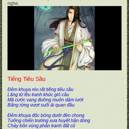
nghe.
Tiếng Tiêu Sầu
Đêm khuya réo rắt tiếng tiêu sầu
Lãng tử lều tranh khúc gió câu
Mã cước vang đường muôn dặm lướt
Băng rừng vượt suối ải quan đầu
Đêm khuya độc bóng dưới đèn chong
Tưởng chiến trường xưa huyết hận dòng
Chảy bốn vùng phân tranh đất cũ