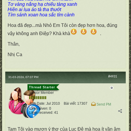
Tơ vàng nắng hạ chiếu tàng xanh
Hiên ai lụa áo tà tha thướt
Tím sánh xoan hoa sắc tím cành
Hoa đã đẹp...mà Nhỏ Em Tôi còn đẹp hơn hoa, đúng
vậy không anh Điệp? Khà khà
.
Thân,
Nhị Ca
#4931
31-03-2026, 07:07 PM
cố Quận
Senior Member
Join Date:
Jul 2010
Bài viết:
17307
Send PM
Likes given: 0
Likes received: 41
Tam Tôi vào mượn ý thơ của Lục Đệ mà hoạ ít vần âm