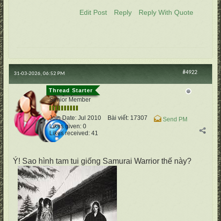
Edit Post
Reply
Reply With Quote
#4922
31-03-2026, 06:52 PM
cố Quận
Senior Member
Join Date:
Jul 2010
Bài viết:
17307
Send PM
Likes given: 0
Likes received: 41
Ý! Sao hình tam tui giống Samurai Warrior thế này?