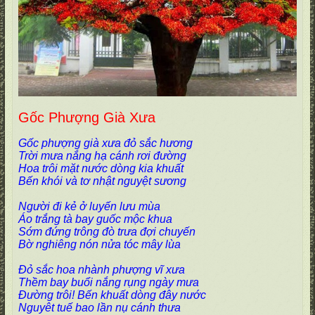
Gốc Phượng Già Xưa
Gốc phượng già xưa đỏ sắc hương
Trời mưa nắng hạ cánh rơi đường
Hoa trôi mặt nước dòng kia khuất
Bến khói và tơ nhật nguyệt sương
Người đi kẻ ở luyến lưu mùa
Áo trắng tà bay guốc mộc khua
Sớm đứng trông đò trưa đợi chuyến
Bờ nghiêng nón nửa tóc mây lùa
Đỏ sắc hoa nhành phượng vĩ xưa
Thềm bay buổi nắng rụng ngày mưa
Đường trôi! Bến khuất dòng đây nước
Nguyêt tuế bao lần nụ cánh thưa