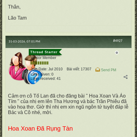
Thân,
Lão Tam
#4927
31-03-2026, 07:01 PM
cố Quận
Senior Member
Join Date:
Jul 2010
Bài viết:
17307
Send PM
Likes given: 0
Likes received: 41
Cảm ơn cô Tố Lan đã cho đăng bài " Hoa Xoan Và Áo
Tím " của nhị em lên Tha Hương và bác Trần Phiêu đã
vào hoạ thơ. Giờ thì nhị em xin ngũ ngôn tứ tuyệt đáp lễ
Bác và Cô nhé, mời.
Hoa Xoan Đã Rụng Tàn