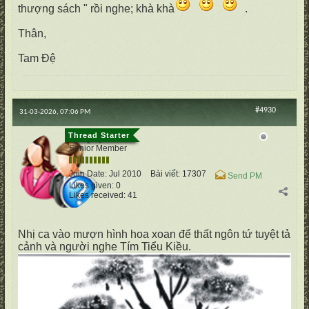
thượng sách " rồi nghe; khà khà
.
Thân,
Tam Đệ
#4930
31-03-2026, 07:06 PM
cố Quận
Senior Member
Join Date:
Jul 2010
Bài viết:
17307
Send PM
Likes given: 0
Likes received: 41
Nhị ca vào mượn hình hoa xoan để thất ngôn tứ tuyệt tả
cảnh và người nghe Tím Tiểu Kiều.