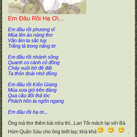
Em Đâu Rồi Hạ Ơi...
Em đâu rồi phượng vĩ
Mùa lên áo nàng thơ
Vần âm ta sắc luỵ
Trắng tà trong nắng tơ
Em đâu rồi nhánh sông
Quanh co cánh cỏ đồng
Chảy xuôi bờ đê đất
Ta thôn đoài nhớ đông
Em đâu rồi Kiên Giang
Mùa xưa gió trên đàng
Qua cầu đôi thả tóc
Phách hồn ta ngổn ngang
Em đâu rồi hạ ơi...
Ông mà thơ thêm bài nữa thì...Lan Tôi mách lại với Bà
Hùm Quận Sáu cho ông biết tay; khà khà
.