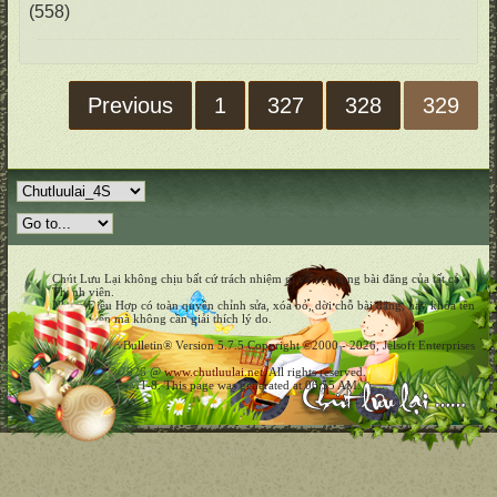
(558)
Previous
1
327
328
329
Chút Lưu Lại không chịu bất cứ trách nhiệm gì về nội dung bài đăng của tất cả
Thành viên.
Nhóm Điều Hợp có toàn quyền chỉnh sửa, xóa bỏ, dời chỗ bài đăng, hay khóa tên
Thành viên mà không cần giải thích lý do.
Powered by vBulletin® Version 5.7.5 Copyright ©2000 - 2026, Jelsoft Enterprises
Ltd.
Copyright © 2026 @
www.chutluulai.net
. All rights reserved.
All times are GMT-8. This page was generated at 06:55 AM.