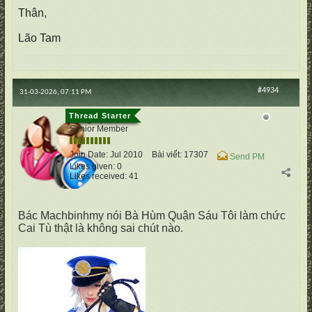
Thân,
Lão Tam
#4934
31-03-2026, 07:11 PM
cố Quận
Senior Member
Join Date:
Jul 2010
Bài viết:
17307
Send PM
Likes given: 0
Likes received: 41
Bác Machbinhmy nói Bà Hùm Quận Sáu Tôi làm chức
Cai Tù thật là không sai chút nào.