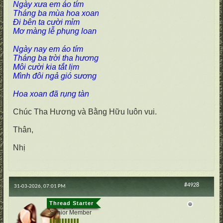
Ngày xưa em áo tím
Tháng ba mùa hoa xoan
Đi bên ta cười mỉm
Mơ màng lễ phụng loan
Ngày nay em áo tím
Tháng ba trời tha hương
Môi cười kia tắt lịm
Mình đôi ngả gió sương
Hoa xoan đã rụng tàn
Chúc Tha Hương và Bằng Hữu luôn vui.
Thân,
Nhị
#4928
31-03-2026, 07:01 PM
cố Quận
Senior Member