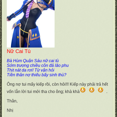
Nữ Cai Tù
Bà Hùm Quận Sáu nữ cai tù
Sớm trượng chiều côn đả lão phu
Thịt nát da rơi! Từ vận hỏi
Tiền thân nợ thiếu bấy sinh thù?
Ông nợ tui mấy kiếp rồi, còn hỏi!!! Kiếp này phải trả hết
vốn lẫn lời tui mới tha cho ông; khà khà
.
Thân,
Nhị