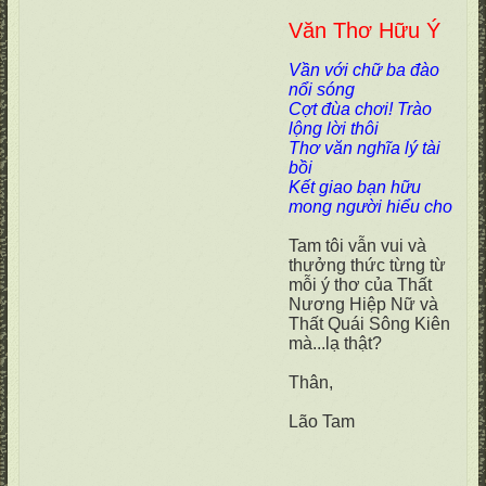
Văn Thơ Hữu Ý
Vần với chữ ba đào
nổi sóng
Cợt đùa chơi! Trào
lộng lời thôi
Thơ văn nghĩa lý tài
bồi
Kết giao bạn hữu
mong người hiểu cho
Tam tôi vẫn vui và
thưởng thức từng từ
mỗi ý thơ của Thất
Nương Hiệp Nữ và
Thất Quái Sông Kiên
mà...lạ thật?
Thân,
Lão Tam