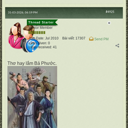
#4925
31-03-2026, 06:59 PM
cố Quận
Senior Member
Join Date:
Jul 2010
Bài viết:
17307
Send PM
Likes given: 0
Likes received: 41
Thơ hay lắm Bá Phước.