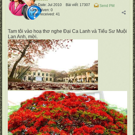
Join Date:
Jul 2010
Bài viết:
17307
Send PM
Likes given: 0
Likes received: 41
Tam tôi vào hoạ thơ nghe Đại Ca Lanh và Tiểu Sư Muội
Lan Anh, mời.