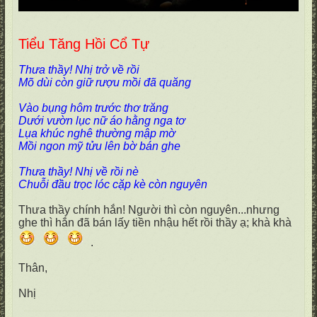
Tiểu Tăng Hồi Cổ Tự
Thưa thầy! Nhị trở về rồi
Mõ dùi còn giữ rượu mồi đã quăng
Vào bụng hôm trước thơ trăng
Dưới vườn lục nữ áo hằng nga tơ
Lụa khúc nghê thường mập mờ
Mồi ngon mỹ tửu lên bờ bán ghe
Thưa thầy! Nhị về rồi nè
Chuỗi đầu trọc lóc cặp kè còn nguyên
Thưa thầy chính hắn! Người thì còn nguyên...nhưng
ghe thì hắn đã bán lấy tiền nhậu hết rồi thầy ạ; khà khà
.
Thân,
Nhị