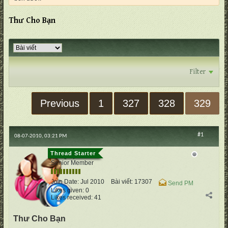
Thư Cho Bạn
Filter
Previous
1
327
328
329
#1
08-07-2010, 03:21 PM
cố Quận
Senior Member
Join Date:
Jul 2010
Bài viết:
17307
Send PM
Likes given: 0
Likes received: 41
Thư Cho Bạn