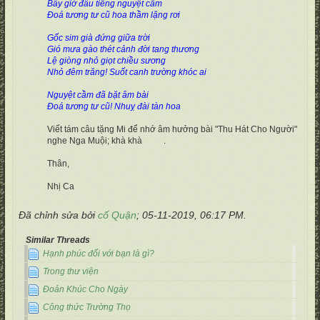
Bây giờ đâu tiếng nguyệt cầm
Đoá tương tư cũ hoa thầm lặng rơi
Gốc sim già đứng giữa trời
Gió mưa gào thét cảnh đời tang thương
Lệ giòng nhỏ giọt chiều sương
Nhỏ đêm trăng! Suốt canh trường khóc ai
Nguyệt cầm đã bặt âm bài
Đoá tương tư cũ! Nhuỵ đài tàn hoa
Viết tám câu tặng Mi để nhớ âm hưởng bài "Thu Hát Cho Người"
nghe Nga Muội; khà khà
.
Thân,
Nhị Ca
Đã chỉnh sửa bởi
cố Quận
;
05-11-2019, 06:17 PM
.
Similar Threads
Hạnh phúc đối với bạn là gì?
Trong thư viện
Đoản Khúc Cho Ngày
Công thức Trường Thọ