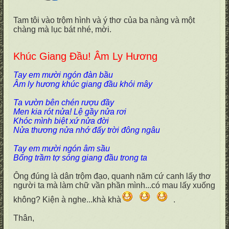
Tam tôi vào trộm hình và ý thơ của ba nàng và một
chàng mà lục bát nhé, mời.
Khúc Giang Đầu! Âm Ly Hương
Tay em mười ngón đàn bầu
Âm ly hương khúc giang đầu khói mây
Ta vườn bên chén rượu đầy
Men kia rót nửa! Lệ gầy nửa rơi
Khóc mình biệt xứ nửa đời
Nửa thương nửa nhớ đấy trời đông ngâu
Tay em mười ngón âm sầu
Bổng trầm tợ sóng giang đầu trong ta
Ông đúng là dân trộm đạo, quanh năm cứ canh lấy thơ
người ta mà làm chữ vần phần mình...có mau lấy xuống
không? Kiện à nghe...khà khà
.
Thân,