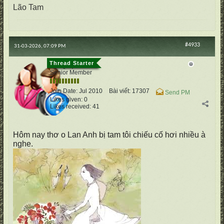
Lão Tam
#4933
31-03-2026, 07:09 PM
cố Quận
Senior Member
Join Date:
Jul 2010
Bài viết:
17307
Send PM
Likes given: 0
Likes received: 41
Hôm nay thơ o Lan Anh bị tam tôi chiếu cố hơi nhiều à
nghe.