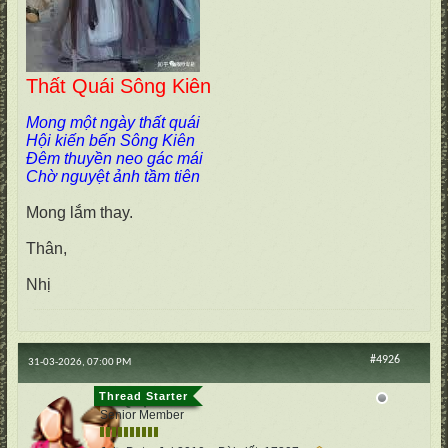
Thất Quái Sông Kiên
Mong một ngày thất quái
Hội kiến bến Sông Kiên
Đêm thuyền neo gác mái
Chờ nguyệt ảnh tầm tiên
Mong lắm thay.
Thân,
Nhị
#4926
31-03-2026, 07:00 PM
cố Quận
Senior Member