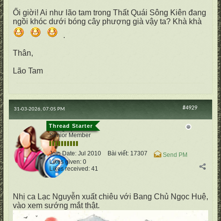
Ối giời! Ai như lão tam trong Thất Quái Sông Kiên đang
ngồi khóc dưới bóng cây phượng già vậy ta? Khà khà
.
Thân,
Lão Tam
#4929
31-03-2026, 07:05 PM
cố Quận
Senior Member
Join Date:
Jul 2010
Bài viết:
17307
Send PM
Likes given: 0
Likes received: 41
Nhị ca Lạc Nguyễn xuất chiêu với Bang Chủ Ngọc Huệ,
vào xem sướng mắt thật.