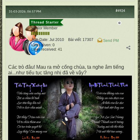
#4924
31-03-2026, 06:57 PM
cố Quận
Senior Member
Join Date:
Jul 2010
Bài viết:
17307
Send PM
Likes given: 0
Likes received: 41
Các trò đâu! Mau ra mở cổng chùa, ta nghe âm tiếng
ai...như tiểu tục tăng nhị đã về vậy?