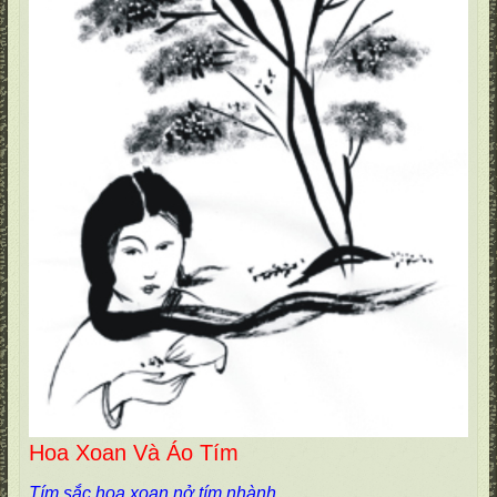
Hoa Xoan Và Áo Tím
Tím sắc hoa xoan nở tím nhành