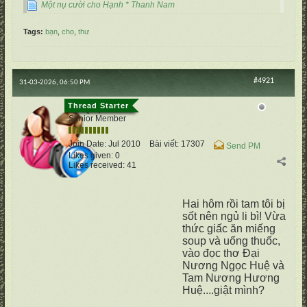
Một nụ cười cho Hạnh * Thanh Nam
Tags:
bạn
,
cho
,
thư
#4921
31-03-2026, 06:50 PM
cố Quận
Senior Member
Join Date:
Jul 2010
Bài viết:
17307
Send PM
Likes given: 0
Likes received: 41
Hai hôm rồi tam tôi bị
sốt nên ngủ li bì! Vừa
thức giấc ăn miếng
soup và uống thuốc,
vào đọc thơ Đại
Nương Ngọc Huệ và
Tam Nương Hương
Huệ....giật mình?