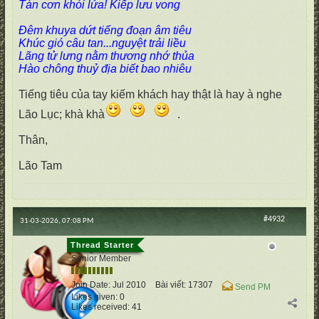
Tàn cơn khói lửa! Kiếp lưu vong
Đêm khuya dứt tiếng đoạn âm tiêu
Khúc gió câu tan...nguyệt trải liều
Lãng tử lưng nằm thương nhớ thủa
Hào chông thuỷ địa biết bao nhiêu
Tiếng tiêu của tay kiếm khách hay thật là hay à nghe
Lão Lục; khà khà
.
Thân,
Lão Tam
#4932
31-03-2026, 07:08 PM
cố Quận
Senior Member
Join Date:
Jul 2010
Bài viết:
17307
Send PM
Likes given: 0
Likes received: 41