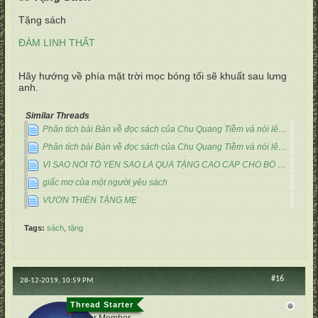
Tặng sách
ĐÀM LINH THẤT
Hãy hướng về phía mặt trời mọc bóng tối sẽ khuất sau lưng
anh.
Similar Threads
Phân tích bài Bàn về đọc sách của Chu Quang Tiềm và nói lên cảm nghĩ lớp 9
Phân tích bài Bàn về đọc sách của Chu Quang Tiềm và nói lên cảm nghĩ lớp 9
VÌ SAO NÓI TỔ YẾN SÀO LÀ QUÀ TẶNG CAO CẤP CHO BỐ MẸ?
giấc mơ của một người yêu sách
VƯỜN THIỀN TẶNG MẸ
Tags:
sách
,
tặng
#16
28-12-2019, 10:59 PM
vertumnus