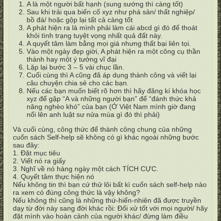
A là một người bất hạnh (sung sướng thì càng tốt)
Sau khi trải qua biến cố xyz như phá sản/ thất nghiệp/
bồ đá/ hoặc gộp lại tất cả càng tốt
A phát hiện ra là mình phải làm cái abcd gì đó để thoát
khỏi tình trạng tuyệt vọng nhất quả đất này.
A quyết tâm làm bằng mọi giá nhưng thất bại liên tọi.
Vào một ngày đẹp giời, A phát hiện ra một công cụ thần
thánh hay một ý tưởng vĩ đại
Lặp lại bước 3 – 5 vài chục lần.
Cuối cùng thì A cũng đã áp dụng thành công và viết lại
câu chuyện chia sẻ cho các bạn.
Nếu các bạn muốn biết rõ hơn thì hãy đăng kí khóa học
xyz để gặp “A và những người bạn” để “đánh thức khả
năng nghèo khó” của bạn (Ở Việt Nam mình giờ đang
nổi lên anh luật sư nửa mùa gì đó thì phải)
Và cuối cùng, công thức để thành công chung của những
cuốn sách Self-help sẽ không có gì khác ngoài những bước
sau đây:
1. Đặt mục tiêu
2. Viết nó ra giấy
3. Nghĩ về nó hàng ngày một cách TÍCH CỰC.
4. Quyết tâm thực hiện nó
Nếu không tin thì bạn cứ thử lôi bất kì cuốn sách self-help nào
ra xem có đúng công thức là vậy không?
Nếu không thì cũng là những thứ-hiển-nhiên đã được truyền
dạy từ đời này sang đời khác rồi: Đối xử tốt với mọi người/ hãy
đặt mình vào hoàn cảnh của người khác/ đừng làm điều