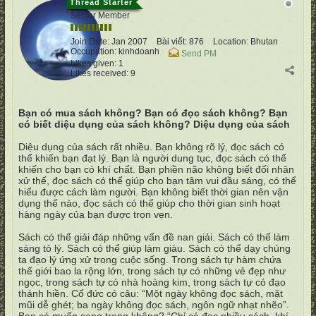
vertumnus
Senior Member
Join Date:
Jan 2007
Bài viết:
876
Location:
Bhutan
Occupation:
kinhdoanh
Send PM
Likes given: 1
Likes received: 9
Bạn có mua sách không? Bạn có đọc sách không? Bạn
có biết diệu dụng của sách không?
Diệu dụng của sách
Diệu dụng của sách rất nhiều. Bạn không rõ lý, đọc sách có
thể khiến bạn đạt lý. Bạn là người dung tục, đọc sách có thể
khiến cho bạn có khí chất. Bạn phiền não không biết đối nhân
xử thế, đọc sách có thể giúp cho bạn tâm vui đầu sáng, có thể
hiểu được cách làm người. Bạn không biết thời gian nên vận
dụng thế nào, đọc sách có thể giúp cho thời gian sinh hoạt
hàng ngày của bạn được trọn vẹn.
Sách có thể giải đáp những vấn đề nan giải. Sách có thể làm
sáng tỏ lý. Sách có thể giúp làm giàu. Sách có thể dạy chúng
ta đạo lý ứng xử trong cuộc sống. Trong sách tự hàm chứa
thế giới bao la rộng lớn, trong sách tự có những vẻ đẹp như
ngọc, trong sách tự có nhà hoàng kim, trong sách tự có đạo
thánh hiền. Cổ đức có câu: “Một ngày không đọc sách, mặt
mũi dễ ghét; ba ngày không đọc sách, ngôn ngữ nhạt nhẽo”.