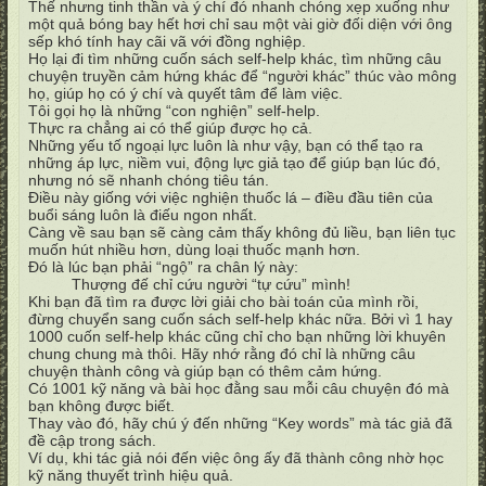
Thế nhưng tinh thần và ý chí đó nhanh chóng xẹp xuống như
một quả bóng bay hết hơi chỉ sau một vài giờ đối diện với ông
sếp khó tính hay cãi vã với đồng nghiệp.
Họ lại đi tìm những cuốn sách self-help khác, tìm những câu
chuyện truyền cảm hứng khác để “người khác” thúc vào mông
họ, giúp họ có ý chí và quyết tâm để làm việc.
Tôi gọi họ là những “con nghiện” self-help.
Thực ra chẳng ai có thể giúp được họ cả.
Những yếu tố ngoại lực luôn là như vậy, bạn có thể tạo ra
những áp lực, niềm vui, động lực giả tạo để giúp bạn lúc đó,
nhưng nó sẽ nhanh chóng tiêu tán.
Điều này giống với việc nghiện thuốc lá – điều đầu tiên của
buổi sáng luôn là điếu ngon nhất.
Càng về sau bạn sẽ càng cảm thấy không đủ liều, bạn liên tục
muốn hút nhiều hơn, dùng loại thuốc mạnh hơn.
Đó là lúc bạn phải “ngộ” ra chân lý này:
Thượng đế chỉ cứu người “tự cứu” mình!
Khi bạn đã tìm ra được lời giải cho bài toán của mình rồi,
đừng chuyển sang cuốn sách self-help khác nữa. Bởi vì 1 hay
1000 cuốn self-help khác cũng chỉ cho bạn những lời khuyên
chung chung mà thôi. Hãy nhớ rằng đó chỉ là những câu
chuyện thành công và giúp bạn có thêm cảm hứng.
Có 1001 kỹ năng và bài học đằng sau mỗi câu chuyện đó mà
bạn không được biết.
Thay vào đó, hãy chú ý đến những “Key words” mà tác giả đã
đề cập trong sách.
Ví dụ, khi tác giả nói đến việc ông ấy đã thành công nhờ học
kỹ năng thuyết trình hiệu quả.