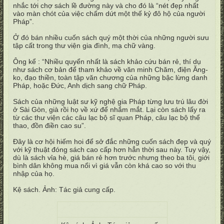
nhắc tới chợ sách lề đường này và cho đó là “nét đẹp nhất
vào màn chót của việc chấm dứt một thế kỷ đô hộ của người
Pháp”.
Ở đó bán nhiều cuốn sách quý một thời của những người sưu
tập cất trong thư viện gia đình, mạ chữ vàng.
Ông kể : “Nhiều quyển nhất là sách khảo cứu bán rẻ, thí dụ
như sách cơ bản để tham khảo về văn minh Chăm, điện Ăng-
ko, đạo thiền, toàn tập văn chương của những bậc lừng danh
Pháp, hoặc Đức, Anh dịch sang chữ Pháp.
Sách của những luật sư kỹ nghệ gia Pháp từng lưu trú lâu đời
ở Sài Gòn, già rồi họ về xứ để nhắm mắt. Lại còn sách lấy ra
từ các thư viện các câu lạc bộ sĩ quan Pháp, câu lạc bộ thể
thao, đồn điền cao su”.
Đây là cơ hội hiếm hoi để sở đắc những cuốn sách đẹp và quý
với kỹ thuật đóng sách cao cấp hơn hẳn thời sau này. Tuy vậy,
dù là sách vỉa hè, giá bán rẻ hơn trước nhưng theo ba tôi, giới
bình dân không mua nổi vì giá vẫn còn khá cao so với thu
nhập của họ.
Kệ sách. Ảnh: Tác giả cung cấp.