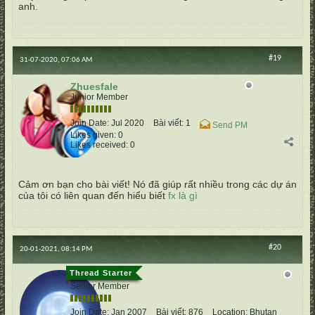
anh.
#19
31-07-2020, 07:06 AM
Zhuesfale
Junior Member
Join Date:
Jul 2020
Bài viết:
1
Send PM
Likes given: 0
Likes received: 0
Cảm ơn bạn cho bài viết! Nó đã giúp rất nhiều trong các dự án
của tôi có liên quan đến hiểu biết
fx là gì
#20
20-01-2021, 08:14 PM
vertumnus
Senior Member
Join Date:
Jan 2007
Bài viết:
876
Location:
Bhutan