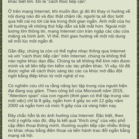
khác biệt lớn. Đó là “cách thức tiếp cận”.
Ở trên mạng Internet, khi muốn đọc gì đó thì thay vì hướng về
nội dung nào đó và đọc thật chậm rãi, người ta sẽ đọc lướt
qua hết cái nọ tới cái kia trong thời gian ngắn. Ánh mắt của họ
sẽ hướng về những thứ hấp dẫn và bắt mắt hơn. Ngoài một
lượng lớn thông tin, mạng Internet còn tràn ngập các câu cửa
miệng và hình ảnh. Vì thế, thời gian hướng về một nội dung
sẽ mỗi lúc một ngắn đi.
Gần đây, chúng ta còn có thể nghe nhạc thông qua Internet
và với “cách thức tiếp cận” trên Internet, chúng ta không thể
nào nghe khúc dạo đầu. Chúng ta sẽ không thể kìm nén được
mình và sẽ liên tiếp tìm kiếm các tác phẩm khác. Vì vậy, tôi đã
được nghe về cách thức sáng tác các ca khúc mở đầu đột
ngột bằng điệp khúc từ một nghệ sĩ nọ.
Có nghiên cứu chỉ ra rằng năng lực tập trung của người hiện
đại đang suy giảm. Theo công bố của Microsoft năm 2015,
“Attention span” của con người (thời gian có thể tập trung vào
một việc) chỉ là 8 giây, ngắn hơn 4 giây so với 12 giây năm
2000 và ngắn hơn cả mức 9 giây của cá vàng hiện nay.
Đây chắc hẳn là do ảnh hưởng của Internet. Đặc biệt, theo
một ý nghĩa nào đó, đây là kết quả “thích ứng” của việc phổ
cập điện thoại thông minh, thường xuyên tiếp cận nhiều thông
tin khác nhau bằng điện thoại và tiến hành trao đổi ngắn bằng
mạng xã hội.