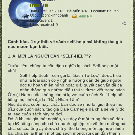
Senior Member
Join Date:
Jan 2007
Bài viết:
876
Location:
Bhutan
Occupation:
kinhdoanh
Send PM
Likes given: 1
Likes received: 9
Cảnh báo: 4 sự thật về sách self-help mà không tác giả
nào muốn bạn biết.
1. AI MỚI LÀ NGƯỜI CẦN “SELF-HELP”?
Trước tiên, chúng ta cần định nghĩa lại sách Self-help một
chút.
Self-Help Book - còn gọi là "Sách Tự Lực", được hiểu
như là loại sách có ý nghĩa hướng dẫn để giúp người
đọc tự hoàn thiện mình hoặc giải quyết các vấn đề cá
nhân thông qua những điều thú vị được viết trong sách.
Ở Việt Nam chắc không còn ai lạ với cuốn sách Self-help nổi
tiếng mọi thời đại là: “Đắc Nhân Tâm”.
Nếu đã đọc cuốn này, chắc bạn đọc sẽ nhớ lời giới thiệu mở
đầu của cuốn sách, tác giả Dale Carnegie đã chia sẻ về lý do
tại sao cuốn sách này ra đời.
Đó là khi tác giả thất nghiệp, xin dạy ở một trung tâm về đào
tạo kỹ năng sống cho chủ doanh nghiệp, rồi vô tình những bài
chia sẻ của ông ấy được chú ý, thế là ông mới tập hợp nhiều
bài chia sẻ lại thành một tập sách mỏng, rồi dần dần thành