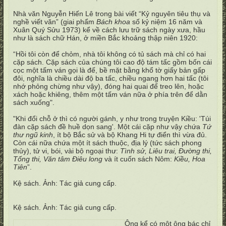
Nhà văn Nguyễn Hiến Lê trong bài viết “Kỷ nguyên tiêu thụ và
nghề viết văn” (giai phẩm
Bách khoa
số kỷ niệm 16 năm và
Xuân Quý Sửu 1973) kể về cách lưu trữ sách ngày xưa, hầu
như là sách chữ Hán, ở miền Bắc khoảng thập niên 1920:
“Hồi tôi còn để chỏm, nhà tôi không có tủ sách mà chỉ có hai
cặp sách. Cặp sách của chúng tôi cao độ tám tấc gồm bốn cái
cọc một tấm ván gọi là đế, bề mặt bằng khổ tờ giấy bản gấp
đôi, nghĩa là chiều dài độ ba tấc, chiều ngang hơn hai tấc (tôi
nhớ phỏng chừng như vậy), đóng hai quai để treo lên, hoặc
xách hoặc khiêng, thêm một tấm ván nữa ở phía trên để dằn
sách xuống".
"Khi đổi chỗ ở thì có người gánh, y như trong truyện Kiều: 'Túi
đàn cặp sách đề huề dọn sang'. Một cái cặp như vậy chứa
Tứ
thư ngũ kinh
, ít bộ Bắc sử và bộ Khang Hi tự điển thì vừa đủ.
Còn cái nữa chứa một ít sách thuộc, địa lý (tức sách phong
thủy), tử vi, bói, vài bộ ngoại thư:
Tình sử, Liêu trai, Đường thi,
Tống thi, Văn tâm Điêu long
và ít cuốn sách Nôm:
Kiều, Hoa
Tiên
”.
Kệ sách. Ảnh: Tác giả cung cấp.
Kệ sách. Ảnh: Tác giả cung cấp.
Ông kể có một ông bác chỉ