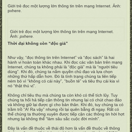
Giới trẻ đọc một lượng lớn thông tin trên mạng Internet. Ảnh:
pxhere.
Giới trẻ đọc một lượng lớn thông tin trên mạng Internet.
Ảnh:
pxhere.
Thời đại không còn “độc giả”
Như vậy, “đọc thông tin trên Internet” và “đọc sách” là hai
hành vi hoàn toàn khác nhau. Khi đọc các văn bản trên mạng
Internet, chúng ta không phải là “độc giả” mà là “người tiêu
dùng”. Khi đó, chúng ta nắm quyền chủ đạo và lựa chọn
những thứ hấp dẫn hơn. Đó là tình trạng chúng ta liên tiếp
ném bỏ vì “không có cái này”, “buồn tẻ” và tiêu thụ cái kia vì
nó “thật thú vị”.
Không chỉ tiêu thụ mà chúng ta còn khó có thể tích lũy. Tuy
chúng ta hối hả tiếp cận thông tin nhưng lại có chút chao đảo
và không giữ lại được gì cho bản thân. Khi đó, tuy chúng ta có
trầm trồ “A! Ra vậy” nhưng rồi lại quên bẵng đi ngay. Rất có
thể chúng ta thường xuyên được tiếp cận các thông tin hời hợt
nhưng lại không thể “làm sâu sắc cuộc đời mình”.
Đây là vấn đề thuộc về thái độ hơn là vấn đề thuộc về thông