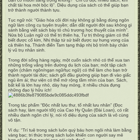
Bạn có muốn sang trọng không? “Chỉ có đọc nhiều sách, khí
chất tài hoa mới bộc lộ”. Diệu dụng của sách có thể giúp bạn
trở thành người thành tựu.
Tục ngữ nói: “Giáo hóa cõi đời này không gì bằng dùng ngôn
ngữ làm công cụ tuyên truyền; dẫn dắt người đời sau không gì
sánh bằng viết sách bày tỏ chủ trương học thuyết của mình”.
Nửa bộ Luận ngữ có thể trị thiên hạ, Tư trị thông giám có thể
biết được cổ kim, Nhị thập tứ sử biết được sự hưng vong của
cả thiên hạ, Thánh điển Tam tạng thập nhị bộ trình bày chân
lý vũ trụ nhân sinh.
Trong đời sống hàng ngày, một cuốn sách nhỏ có thể xua tan
những trống vắng trên đường du lịch của bạn; một tập cách
ngôn (châm ngôn/ngạn ngữ/tục ngữ) có thể làm cho bạn trở
thành người tài đức; sách gối đầu giường giúp bạn đi vào giấc
ngủ êm ái; thư viện có thể mở rộng tầm nhìn của bạn. Sách,
bất kể là lớn hay nhỏ, dày hay mỏng, ít nhiều chứa đựng
những đạo lý hữu ích!
Trong tác phẩm “Độc nhất lưu thư, tố nhất lưu nhân” (Đọc
sách hay, làm người tốt) của Cao Hy Quân (Đài Loan), có rất
nhiều danh ngôn chí lý, nói rõ diệu dụng của sách là vô cùng
vô tận.
Ví dụ: “Trí tuệ trong sách luôn quý báu hơn ngôi nhà làm bằng
vàng bạc; tri thức trong sách luôn khiến con người say mê