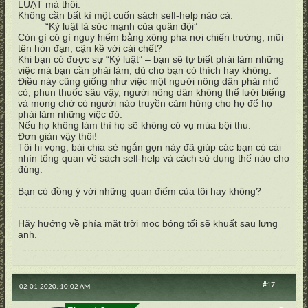
LUẬT mà thôi.
Không cần bất kì một cuốn sách self-help nào cả.
“Kỷ luật là sức mạnh của quân đội”
Còn gì có gì nguy hiểm bằng xông pha nơi chiến trường, mũi
tên hòn đạn, cận kề với cái chết?
Khi bạn có được sự “Kỷ luật” – bạn sẽ tự biết phải làm những
việc mà bạn cần phải làm, dù cho bạn có thích hay không.
Điều này cũng giống như việc một người nông dân phải nhổ
cỏ, phun thuốc sâu vậy, người nông dân không thể lười biếng
và mong chờ có người nào truyền cảm hứng cho họ để họ
phải làm những việc đó.
Nếu họ không làm thì họ sẽ không có vụ mùa bội thu.
Đơn giản vậy thôi!
Tôi hi vọng, bài chia sẻ ngắn gọn này đã giúp các bạn có cái
nhìn tổng quan về sách self-help và cách sử dụng thế nào cho
đúng.
Bạn có đồng ý với những quan điểm của tôi hay không?
Hãy hướng về phía mặt trời mọc bóng tối sẽ khuất sau lưng
anh.
#17
02-01-2020, 10:02 AM