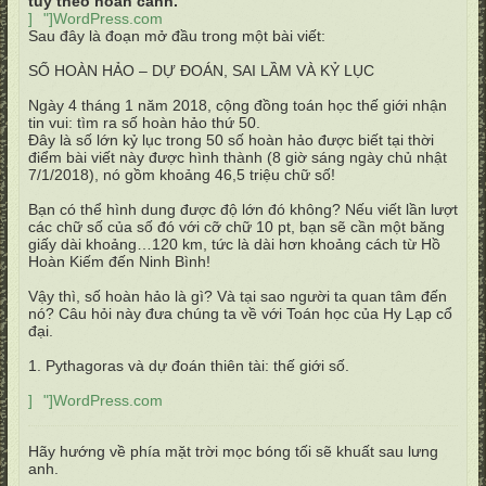
tùy theo hoàn cảnh.
]
"]WordPress.com
Sau đây là đoạn mở đầu trong một bài viết:
SỐ HOÀN HẢO – DỰ ĐOÁN, SAI LẦM VÀ KỶ LỤC
Ngày 4 tháng 1 năm 2018, cộng đồng toán học thế giới nhận
tin vui: tìm ra số hoàn hảo thứ 50.
Đây là số lớn kỷ lục trong 50 số hoàn hảo được biết tại thời
điểm bài viết này được hình thành (8 giờ sáng ngày chủ nhật
7/1/2018), nó gồm khoảng 46,5 triệu chữ số!
Bạn có thể hình dung được độ lớn đó không? Nếu viết lần lượt
các chữ số của số đó với cỡ chữ 10 pt, bạn sẽ cần một băng
giấy dài khoảng…120 km, tức là dài hơn khoảng cách từ Hồ
Hoàn Kiếm đến Ninh Bình!
Vậy thì, số hoàn hảo là gì? Và tại sao người ta quan tâm đến
nó? Câu hỏi này đưa chúng ta về với Toán học của Hy Lạp cổ
đại.
1. Pythagoras và dự đoán thiên tài: thế giới số.
]
"]WordPress.com
Hãy hướng về phía mặt trời mọc bóng tối sẽ khuất sau lưng
anh.