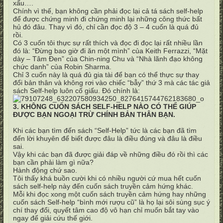
xấu….
Chính vì thế, bạn không cần phải đọc lại cả tá sách self-help
để được chứng minh đi chứng minh lại những công thức bất
hủ đó đâu. Thay vì đó, chỉ cần đọc độ 3 – 4 cuốn là quá đủ
rồi.
Có 3 cuốn tôi thực sự rất thích và đọc đi đọc lại rất nhiều lần
đó là: “Đừng bao giờ đi ăn một mình” của Keith Ferrazzi, “Mặt
dày – Tâm Đen” của Chin-ning Chu và “Nhà lãnh đạo không
chức danh” của Robin Sharma.
Chỉ 3 cuốn này là quá đủ gia tài để bạn có thể thực sự thay
đổi bản thân và không rơi vào chiếc “bẫy” thứ 3 mà các tác giả
sách Self-help luôn cố giấu. Đó chính là:
3. KHÔNG CUỐN SÁCH SELF-HELP NÀO CÓ THỂ GIÚP
ĐƯỢC BẠN NGOẠI TRỪ CHÍNH BẢN THÂN BẠN.
Khi các bạn tìm đến sách “Self-Help” tức là các bạn đã tìm
đến lời khuyên để biết được đâu là điều đúng và đâu là điều
sai.
Vậy khi các bạn đã được giải đáp về những điều đó rồi thì các
bạn cần phải làm gì nữa?
Hành động chứ sao.
Tôi thấy khá buồn cười khi có nhiều người cứ mua hết cuốn
sách self-help này đến cuốn sách truyền cảm hứng khác.
Mỗi khi đọc xong một cuốn sách truyền cảm hứng hay những
cuốn sách Self-help “bình mới rượu cũ” là họ lại sôi sùng sục ý
chí thay đổi, quyết tâm cao độ vô hạn chỉ muốn bắt tay vào
ngay để giải cứu thế giới.