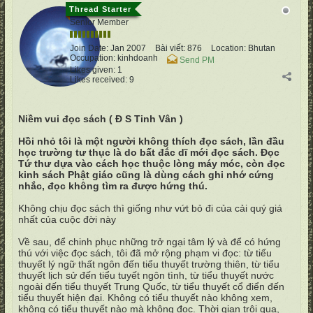
vertumnus
Senior Member
Join Date:
Jan 2007
Bài viết:
876
Location:
Bhutan
Occupation:
kinhdoanh
Send PM
Likes given: 1
Likes received: 9
Niềm vui đọc sách ( Đ S Tinh Vân )
Hồi nhỏ tôi là một người không thích đọc sách, lần đầu
học trường tư thục là do bất đắc dĩ mới đọc sách. Đọc
Tứ thư dựa vào cách học thuộc lòng máy móc, còn đọc
kinh sách Phật giáo cũng là dùng cách ghi nhớ cứng
nhắc, đọc không tìm ra được hứng thú.
Không chịu đọc sách thì giống như vứt bỏ đi của cải quý giá
nhất của cuộc đời này
Về sau, để chinh phục những trở ngại tâm lý và để có hứng
thú với việc đọc sách, tôi đã mở rộng phạm vi đọc: từ tiểu
thuyết lý ngữ thất ngôn đến tiểu thuyết trường thiên, từ tiểu
thuyết lịch sử đến tiểu tuyết ngôn tình, từ tiểu thuyết nước
ngoài đến tiểu thuyết Trung Quốc, từ tiểu thuyết cổ điển đến
tiểu thuyết hiện đại. Không có tiểu thuyết nào không xem,
không có tiểu thuyết nào mà không đọc. Thời gian trôi qua,