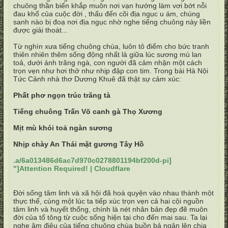
chuông thần biến khắp muôn nơi vạn hướng làm vơi bớt nỗi
đau khổ của cuộc đời , thấu đến cõi địa ngục u ám, chúng
sanh nào bị đoạ nơi địa ngục nhờ nghe tiếng chuông này liền
được giải thoát...
Từ nghìn xưa tiếng chuông chùa, luôn tô điểm cho bức tranh
thiên nhiên thêm sống động nhất là giữa lúc sương mù lan
toả, dưới ánh trăng ngà, con người đã cảm nhận một cách
trọn vẹn như hơi thở như nhịp đập con tim. Trong bài Hà Nội
Tức Cảnh nhà thơ Dương Khuê đã thật sự cảm xúc:
Phất phơ ngọn trúc trăng tà
Tiếng chuông Trấn Võ canh gà Thọ Xương
Mịt mù khói toả ngàn sương
Nhịp chày An Thái mặt gương Tây Hồ
.a/6a013486d6ac7d970c0278801194bf200d-pi]
"]Attention Required! | Cloudflare
Đời sống tâm linh và xã hội đã hoà quyện vào nhau thành một
thực thể, cùng một lúc ta tiếp xúc trọn vẹn cả hai cội nguồn
tâm linh và huyết thống, chính là nét nhân bản đẹp đẽ muôn
đời của tổ tông từ cuộc sống hiện tại cho đến mai sau. Ta lại
nghe âm điệu của tiếng chuông chùa buồn bả ngân lên chia