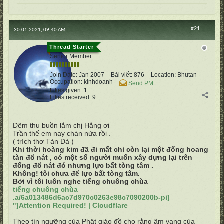
#21
30-01-2021, 09:40 AM
vertumnus
Senior Member
Join Date:
Jan 2007
Bài viết:
876
Location:
Bhutan
Occupation:
kinhdoanh
Send PM
Likes given: 1
Likes received: 9
Đêm thu buồn lắm chị Hằng ơi
Trần thế em nay chán nửa rồi .
( trích thơ Tản Đà )
Khi thời hoàng kim đã đi mất chỉ còn lại một đống hoang
tàn đổ nát , có một số người muốn xây dựng lại trên
đống đổ nát đó nhưng lực bất tòng tâm .
Không! tôi chưa để lực bất tòng tâm.
Bởi vì tôi luôn nghe tiếng chuông chùa
tiếng chuông chùa
.a/6a013486d6ac7d970c0263e98c7090200b-pi]
"]Attention Required! | Cloudflare
Theo tín ngưỡng của Phật giáo đồ cho rằng âm vang của