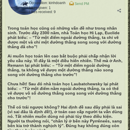
Occupation:
kinhdoanh
Send PM
Likes given: 1
Likes received: 9
Trong toán học cũng có những vấn đề như trong nhân
sinh. Trước đây 2300 năm, nhà Toán học Hi Lạp, Euclide
phát biểu: – “Từ một điểm ngoài đường thẳng, ta chỉ vẽ
được một và chỉ một đường thằng song song với đường
thẳng đã cho”!
Ai muốn học toán lên cao bắt buộc phải chấp nhận lời
yêu cầu này. Vì đây là một điều hiển nhiên. Thế mà ở Anh,
Remann lại phát biểu: – “Từ một điểm ngoài đường
thẳng, ta không vẽ được một đường thẳng nào song
song với đường thẳng cho trước”!
Chưa hết! Sau đó nhà toán học Laubatchewsky lại phát
biểu: – “Từ một điểm nằm ngoài đường thẳng, ta có thể
vẽ được vô số đường thẳng song song với đường thẳng
cho trước”!
Thế có trái ngược không? Hai định đề sau đây phải là sai
(vì sai đâu là định đề!), ở toán cao cấp người ta vẫn dùng
nó. Tất nhiên muốn dùng nó phải tùy theo điều kiện.
Người ta thường nói, “chân lý ở bên này Pyrréneés, sang
bên kia trở thành nghịch lý”. Đúng hay không đúng còn