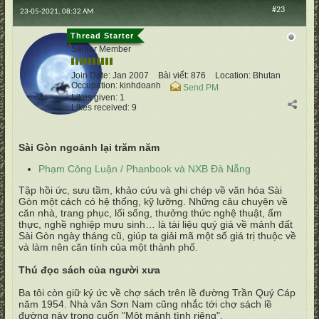
#23
23-05-2021, 08:32 AM
vertumnus
Senior Member
Join Date:
Jan 2007
Bài viết:
876
Location:
Bhutan
Occupation:
kinhdoanh
Send PM
Likes given: 1
Likes received: 9
Sài Gòn ngoảnh lại trăm năm
Phạm Công Luận / Phanbook và NXB Đà Nẵng
Tập hồi ức, sưu tầm, khảo cứu và ghi chép về văn hóa Sài
Gòn một cách có hệ thống, kỹ lưỡng. Những câu chuyện về
căn nhà, trang phục, lối sống, thưởng thức nghệ thuật, ẩm
thực, nghề nghiệp mưu sinh… là tài liệu quý giá về mảnh đất
Sài Gòn ngày tháng cũ, giúp ta giải mã một số giá trị thuộc về
và làm nên căn tính của một thành phố.
Thú đọc sách của người xưa
Ba tôi còn giữ ký ức về chợ sách trên lề đường Trần Quý Cáp
năm 1954. Nhà văn Sơn Nam cũng nhắc tới chợ sách lề
đường này trong cuốn "Một mảnh tình riêng".