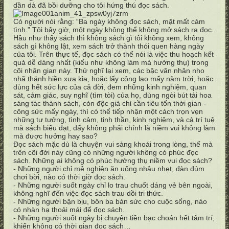
dần dà đã bồi dưỡng cho tôi hứng thú đọc sách.
Có người nói rằng: “Ba ngày không đọc sách, mặt mất cảm
tình.” Tôi bây giờ, một ngày không thể không mở sách ra đọc.
Hầu như thấy sách thì không sách gì tôi không xem, không
sách gì không lật, xem sách trở thành thói quen hàng ngày
của tôi. Trên thực tế, đọc sách có thể nói là việc thu hoạch kết
quả dễ dàng nhất (kiểu như không làm mà hưởng thụ) trong
cõi nhân gian này. Thử nghĩ lại xem, các bậc văn nhân nho
nhã thánh hiền xưa kia, hoặc lấy công lao mấy năm trời, hoặc
dùng hết sức lực của cả đời, đem những kinh nghiệm, quan
sát, cảm giác, suy nghĩ (tìm tòi) của họ, dùng ngòi bút tài hoa
sáng tác thành sách, còn độc giả chỉ cần tiêu tốn thời gian -
công sức mấy ngày, thì có thể tiếp nhận một cách trọn vẹn
những tư tưởng, tình cảm, tinh thần, kinh nghiệm, và cả trí tuệ
mà sách biểu đạt, đấy không phải chính là niềm vui không làm
mà được hưởng hay sao?
Đọc sách mặc dù là chuyện vui sảng khoái trong lòng, thế mà
trên cõi đời này cũng có những người không có phúc đọc
sách. Những ai không có phúc hưởng thụ niềm vui đọc sách?
- Những người chỉ mê nghiện ăn uống nhậu nhẹt, đàn đúm
chơi bời, nào có thời giờ đọc sách.
- Những người suốt ngày chỉ lo trau chuốt dáng vẻ bên ngoài,
không nghĩ đến việc đọc sách trau dồi tri thức.
- Những người bận bịu, bôn ba bán sức cho cuộc sống, nào
có nhàn hạ thoải mái để đọc sách.
- Những người suốt ngày bị chuyện tiền bạc choán hết tâm trí,
khiến không có thời gian đọc sách…