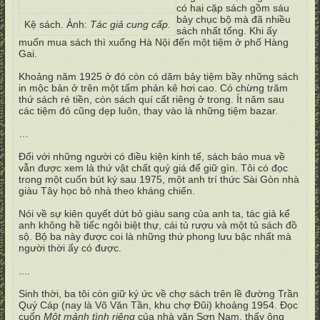
có hai cặp sách gồm sáu
bảy chục bộ mà đã nhiều
Kệ sách. Ảnh:
Tác giả cung cấp.
sách nhất tổng. Khi ấy
muốn mua sách thì xuống Hà Nội đến một tiệm ở phố Hàng
Gai.
Khoảng năm 1925 ở đó còn có dăm bảy tiệm bầy những sách
in mộc bản ở trên một tấm phản kê hơi cao. Có chừng trăm
thứ sách rẻ tiền, còn sách quí cất riêng ở trong. Ít năm sau
các tiệm đó cũng dẹp luôn, thay vào là những tiệm bazar.
…
Đối với những người có điều kiện kinh tế, sách báo mua về
vẫn được xem là thứ vật chất quý giá để giữ gìn. Tôi có đọc
trong một cuốn bút ký sau 1975, một anh trí thức Sài Gòn nhà
giàu Tây học bỏ nhà theo kháng chiến.
Nói về sự kiên quyết dứt bỏ giàu sang của anh ta, tác giả kể
anh không hề tiếc ngôi biệt thự, cái tủ rượu và một tủ sách đồ
sộ. Bộ ba này được coi là những thứ phong lưu bậc nhất mà
người thời ấy có được.
....
Sinh thời, ba tôi còn giữ ký ức về chợ sách trên lề đường Trần
Quý Cáp (nay là Võ Văn Tần, khu chợ Đũi) khoảng 1954. Đọc
cuốn
Một mảnh tình riêng
của nhà văn Sơn Nam, thấy ông