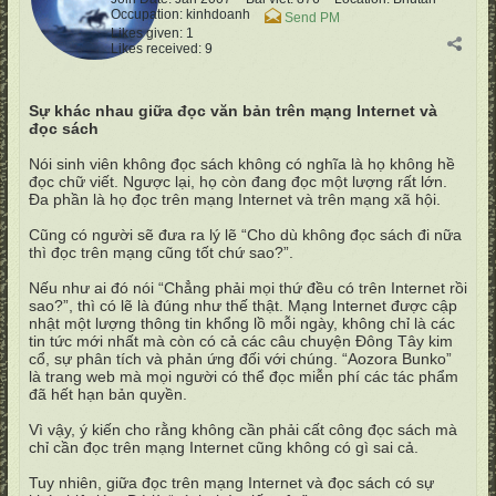
Occupation:
kinhdoanh
Send PM
Likes given: 1
Likes received: 9
Sự khác nhau giữa đọc văn bản trên mạng Internet và
đọc sách
Nói sinh viên không đọc sách không có nghĩa là họ không hề
đọc chữ viết. Ngược lại, họ còn đang đọc một lượng rất lớn.
Đa phần là họ đọc trên mạng Internet và trên mạng xã hội.
Cũng có người sẽ đưa ra lý lẽ “Cho dù không đọc sách đi nữa
thì đọc trên mạng cũng tốt chứ sao?”.
Nếu như ai đó nói “Chẳng phải mọi thứ đều có trên Internet rồi
sao?”, thì có lẽ là đúng như thế thật. Mạng Internet được cập
nhật một lượng thông tin khổng lồ mỗi ngày, không chỉ là các
tin tức mới nhất mà còn có cả các câu chuyện Đông Tây kim
cổ, sự phân tích và phản ứng đối với chúng. “Aozora Bunko”
là trang web mà mọi người có thể đọc miễn phí các tác phẩm
đã hết hạn bản quyền.
Vì vậy, ý kiến cho rằng không cần phải cất công đọc sách mà
chỉ cần đọc trên mạng Internet cũng không có gì sai cả.
Tuy nhiên, giữa đọc trên mạng Internet và đọc sách có sự