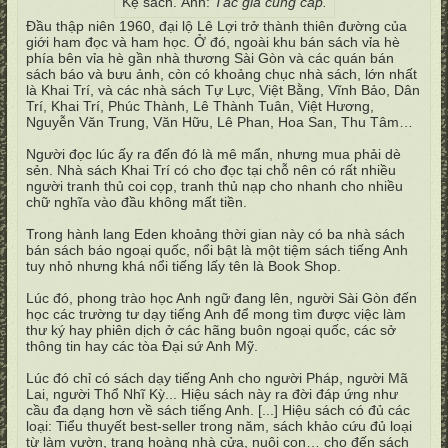
Kệ sách. Ảnh:
Tác giả cung cấp.
Đầu thập niên 1960, đại lộ Lê Lợi trở thành thiên đường của
giới ham đọc và ham học. Ở đó, ngoài khu bán sách vỉa hè
phía bên vỉa hè gần nhà thương Sài Gòn và các quán bán
sách báo và bưu ảnh, còn có khoảng chục nhà sách, lớn nhất
là Khai Trí, và các nhà sách Tự Lực, Việt Bằng, Vĩnh Bảo, Dân
Trí, Khai Trí, Phúc Thành, Lê Thành Tuân, Việt Hương,
Nguyễn Văn Trung, Văn Hữu, Lê Phan, Hoa San, Thu Tâm…
Người đọc lúc ấy ra đến đó là mê mẩn, nhưng mua phải dè
sẻn. Nhà sách Khai Trí có cho đọc tại chỗ nên có rất nhiều
người tranh thủ coi cọp, tranh thủ nạp cho nhanh cho nhiều
chữ nghĩa vào đầu không mất tiền.
Trong hành lang Eden khoảng thời gian này có ba nhà sách
bán sách báo ngoại quốc, nổi bật là một tiệm sách tiếng Anh
tuy nhỏ nhưng khá nổi tiếng lấy tên là Book Shop.
Lúc đó, phong trào học Anh ngữ đang lên, người Sài Gòn đến
học các trường tư dạy tiếng Anh để mong tìm được việc làm
thư ký hay phiên dịch ở các hãng buôn ngoại quốc, các sở
thông tin hay các tòa Đại sứ Anh Mỹ.
Lúc đó chỉ có sách dạy tiếng Anh cho người Pháp, người Mã
Lai, người Thổ Nhĩ Kỳ... Hiệu sách này ra đời đáp ứng như
cầu đa dạng hơn về sách tiếng Anh. [...] Hiệu sách có đủ các
loại: Tiểu thuyết best-seller trong năm, sách khảo cứu đủ loại
từ làm vườn, trang hoàng nhà cửa, nuôi con… cho đến sách