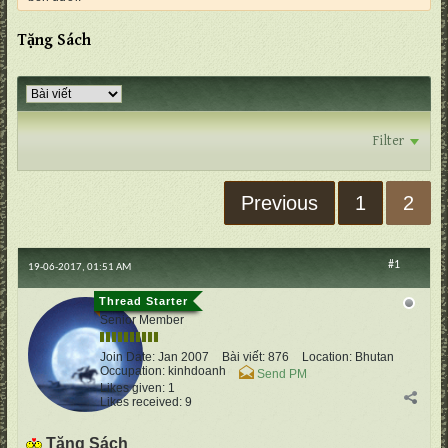
Tặng Sách
Filter
Previous
1
2
#1
19-06-2017, 01:51 AM
vertumnus
Senior Member
Join Date:
Jan 2007
Bài viết:
876
Location:
Bhutan
Occupation:
kinhdoanh
Send PM
Likes given: 1
Likes received: 9
Tặng Sách