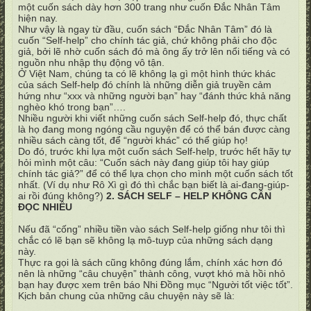
một cuốn sách dày hơn 300 trang như cuốn Đắc Nhân Tâm
hiện nay.
Như vậy là ngay từ đầu, cuốn sách “Đắc Nhân Tâm” đó là
cuốn “Self-help” cho chính tác giả, chứ không phải cho độc
giả, bởi lẽ nhờ cuốn sách đó mà ông ấy trở lên nổi tiếng và có
nguồn nhu nhập thụ động vô tận.
Ở Việt Nam, chúng ta có lẽ không lạ gì một hình thức khác
của sách Self-help đó chính là những diễn giả truyền cảm
hứng như “xxx và những người bạn” hay “đánh thức khả năng
nghèo khó trong bạn”….
Nhiều người khi viết những cuốn sách Self-help đó, thực chất
là họ đang mong ngóng cầu nguyện để có thể bán được càng
nhiều sách càng tốt, để “người khác” có thể giúp họ!
Do đó, trước khi lựa một cuốn sách Self-help, trước hết hãy tự
hỏi mình một câu: “Cuốn sách này đang giúp tôi hay giúp
chính tác giả?” để có thể lựa chọn cho mình một cuốn sách tốt
nhất. (Ví dụ như Rô Xì gì đó thì chắc bạn biết là ai-đang-giúp-
ai rồi đúng không?)
2. SÁCH SELF – HELP KHÔNG CẦN
ĐỌC NHIỀU
Nếu đã “cống” nhiều tiền vào sách Self-help giống như tôi thì
chắc có lẽ bạn sẽ không lạ mô-tuyp của những sách dạng
này.
Thực ra gọi là sách cũng không đúng lắm, chính xác hơn đó
nên là những “câu chuyện” thành công, vượt khó mà hồi nhỏ
bạn hay được xem trên báo Nhi Đồng mục “Người tốt việc tốt”.
Kịch bản chung của những câu chuyện này sẽ là: