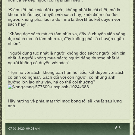
hơn cả vẻ đẹp người con gái xinh đẹp".
“Điểm kết thúc của đời người, không phải là cái chết, mà là
khoảnh khắc tuyệt duyên với sách hay; khởi điểm của đời
người, không phải lúc ra đời, mà là thời khắc kết duyên với
sách hay”.
“Không đọc sách mà có tầm nhìn xa, đấy là chuyện viển vông;
đọc sách mà có tầm nhìn xa, đấy không phải là chuyện ngẫu
nhiên”.
“Người dung tục nhất là người không đọc sách; người bủn xỉn
nhất là người không mua sách; người đáng thương nhất là
người không có duyên với sách”.
“Hẹn hò với sách, không oán hận hối tiếc; kết duyên với sách,
có tình có nghĩa”. Sách đối với con người, có những ảnh
hưởng lớn lao như vậy, há có thể coi thường?
Hãy hướng về phía mặt trời mọc bóng tối sẽ khuất sau lưng
anh.
#18
07-01-2020, 09:05 AM