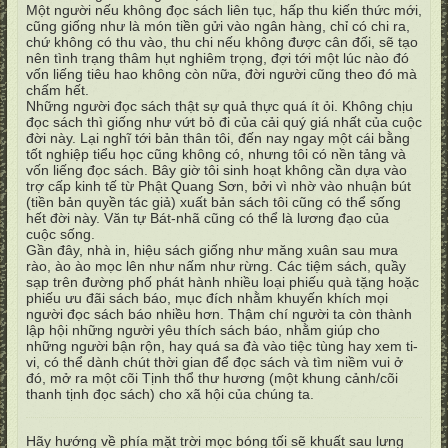
Một người nếu không đọc sách liên tục, hấp thu kiến thức mới,
cũng giống như là món tiền gửi vào ngân hàng, chỉ có chi ra,
chứ không có thu vào, thu chi nếu không được cân đối, sẽ tạo
nên tình trạng thâm hụt nghiêm trọng, đợi tới một lúc nào đó
vốn liếng tiêu hao không còn nữa, đời người cũng theo đó mà
chấm hết.
Những người đọc sách thật sự quả thực quá ít ỏi. Không chịu
đọc sách thì giống như vứt bỏ đi của cải quý giá nhất của cuộc
đời này. Lại nghĩ tới bản thân tôi, đến nay ngay một cái bằng
tốt nghiệp tiểu học cũng không có, nhưng tôi có nền tảng và
vốn liếng đọc sách. Bây giờ tôi sinh hoạt không cần dựa vào
trợ cấp kinh tế từ Phật Quang Sơn, bởi vì nhờ vào nhuận bút
(tiền bản quyền tác giả) xuất bản sách tôi cũng có thể sống
hết đời này. Văn tự Bát-nhã cũng có thể là lương đạo của
cuộc sống.
Gần đây, nhà in, hiệu sách giống như măng xuân sau mưa
rào, ào ào mọc lên như nấm như rừng. Các tiệm sách, quầy
sạp trên đường phố phát hành nhiều loại phiếu quà tặng hoặc
phiếu ưu đãi sách báo, mục đích nhằm khuyến khích mọi
người đọc sách báo nhiều hơn. Thậm chí người ta còn thành
lập hội những người yêu thích sách báo, nhằm giúp cho
những người bận rộn, hay quá sa đà vào tiệc tùng hay xem ti-
vi, có thể dành chút thời gian để đọc sách và tìm niềm vui ở
đó, mở ra một cõi Tịnh thổ thư hương (một khung cảnh/cõi
thanh tịnh đọc sách) cho xã hội của chúng ta.
Hãy hướng về phía mặt trời mọc bóng tối sẽ khuất sau lưng