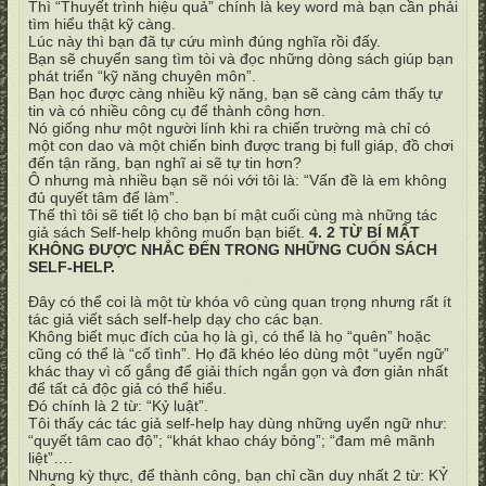
Thì “Thuyết trình hiệu quả” chính là key word mà bạn cần phải
tìm hiểu thật kỹ càng.
Lúc này thì bạn đã tự cứu mình đúng nghĩa rồi đấy.
Bạn sẽ chuyển sang tìm tòi và đọc những dòng sách giúp bạn
phát triển “kỹ năng chuyên môn”.
Bạn học được càng nhiều kỹ năng, bạn sẽ càng cảm thấy tự
tin và có nhiều công cụ để thành công hơn.
Nó giống như một người lính khi ra chiến trường mà chỉ có
một con dao và một chiến binh được trang bị full giáp, đồ chơi
đến tận răng, bạn nghĩ ai sẽ tự tin hơn?
Ô nhưng mà nhiều bạn sẽ nói với tôi là: “Vấn đề là em không
đủ quyết tâm để làm”.
Thế thì tôi sẽ tiết lộ cho bạn bí mật cuối cùng mà những tác
giả sách Self-help không muốn bạn biết.
4. 2 TỪ BÍ MẬT
KHÔNG ĐƯỢC NHẮC ĐẾN TRONG NHỮNG CUỐN SÁCH
SELF-HELP.
Đây có thể coi là một từ khóa vô cùng quan trọng nhưng rất ít
tác giả viết sách self-help dạy cho các bạn.
Không biết mục đích của họ là gì, có thể là họ “quên” hoặc
cũng có thể là “cố tình”. Họ đã khéo léo dùng một “uyển ngữ”
khác thay vì cố gắng để giải thích ngắn gọn và đơn giản nhất
để tất cả độc giả có thể hiểu.
Đó chính là 2 từ: “Kỷ luật”.
Tôi thấy các tác giả self-help hay dùng những uyển ngữ như:
“quyết tâm cao độ”; “khát khao cháy bỏng”; “đam mê mãnh
liệt”….
Nhưng kỳ thực, để thành công, bạn chỉ cần duy nhất 2 từ: KỶ