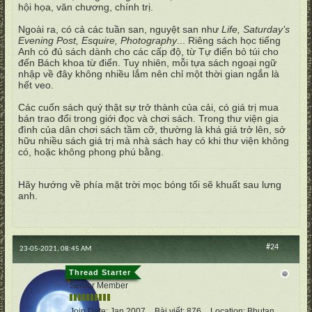
hội họa, văn chương, chính trị.
Ngoài ra, có cả các tuần san, nguyệt san như
Life, Saturday’s
Evening Post, Esquire, Photography
... Riêng sách học tiếng
Anh có đủ sách dành cho các cấp độ, từ Tự điển bỏ túi cho
đến Bách khoa từ điển. Tuy nhiên, mỗi tựa sách ngoại ngữ
nhập về đây không nhiều lắm nên chỉ một thời gian ngắn là
hết veo.
Các cuốn sách quý thật sự trở thành của cải, có giá trị mua
bán trao đổi trong giới đọc và chơi sách. Trong thư viện gia
đình của dân chơi sách tầm cỡ, thường là khá giả trở lên, sở
hữu nhiều sách giá trị mà nhà sách hay có khi thư viện không
có, hoặc không phong phú bằng.
Hãy hướng về phía mặt trời mọc bóng tối sẽ khuất sau lưng
anh.
#24
23-05-2021, 08:45 AM
vertumnus
Senior Member
Join Date:
Jan 2007
Bài viết:
876
Location:
Bhutan