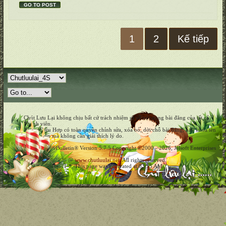
GO TO POST
1
2
Kế tiếp
Chút Lưu Lại không chịu bất cứ trách nhiệm gì về nội dung bài đăng của tất cả
Thành viên.
Nhóm Điều Hợp có toàn quyền chỉnh sửa, xóa bỏ, dời chỗ bài đăng, hay khóa tên
Thành viên mà không cần giải thích lý do.
Powered by vBulletin® Version 5.7.5 Copyright ©2000 - 2026, Jelsoft Enterprises
Ltd.
Copyright © 2026 @
www.chutluulai.net
. All rights reserved.
All times are GMT-8. This page was generated at 03:55 AM.