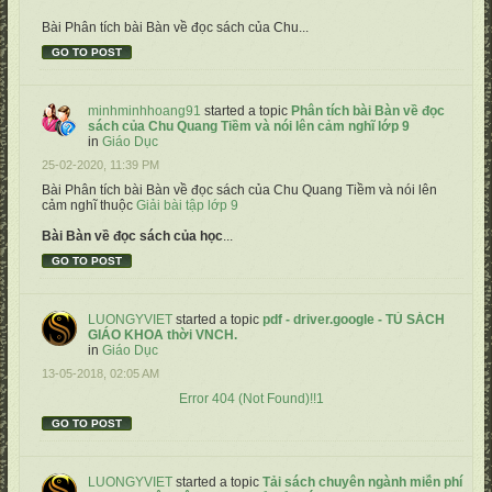
Bài Phân tích bài Bàn về đọc sách của Chu...
GO TO POST
minhminhhoang91
started a topic
Phân tích bài Bàn về đọc
sách của Chu Quang Tiềm và nói lên cảm nghĩ lớp 9
in
Giáo Dục
25-02-2020, 11:39 PM
Bài Phân tích bài Bàn về đọc sách của Chu Quang Tiềm và nói lên
cảm nghĩ thuộc
Giải bài tập lớp 9
Bài Bàn về đọc sách của học
...
GO TO POST
LUONGYVIET
started a topic
pdf - driver.google - TỦ SÁCH
GIÁO KHOA thời VNCH.
in
Giáo Dục
13-05-2018, 02:05 AM
Error 404 (Not Found)!!1
GO TO POST
LUONGYVIET
started a topic
Tải sách chuyên ngành miễn phí