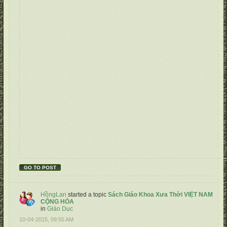
GO TO POST
HồngLan
started a topic
Sách Giáo Khoa Xưa Thời VIỆT NAM
CỘNG HÒA
in
Giáo Dục
10-04-2015, 09:55 AM