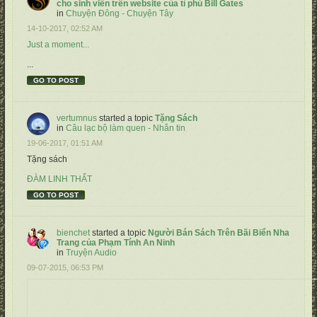
cho sinh viên trên website của tỉ phú Bill Gates
in
Chuyện Đông - Chuyện Tây
14-10-2017, 02:52 AM
Just a moment...
...
GO TO POST
vertumnus
started a topic
Tặng Sách
in
Câu lạc bộ làm quen - Nhắn tin
19-06-2017, 01:51 AM
Tặng sách
ĐÀM LINH THẤT
GO TO POST
bienchet
started a topic
Người Bán Sách Trên Bãi Biển Nha
Trang của Phạm Tính An Ninh
in
Truyện Audio
09-07-2015, 06:53 PM