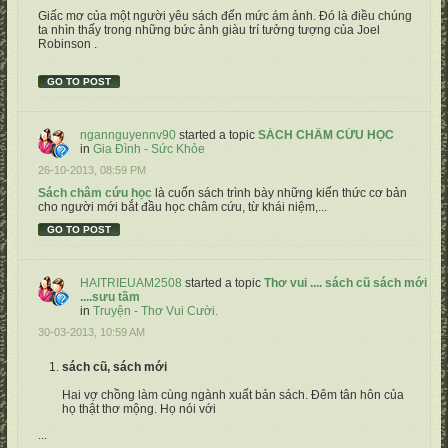
Giấc mơ của một người yêu sách đến mức ám ảnh. Đó là điều chúng
ta nhìn thấy trong những bức ảnh giàu trí tưởng tượng của Joel
Robinson .
GO TO POST
ngannguyennv90
started a topic
SÁCH CHÂM CỨU HỌC
in
Gia Đình - Sức Khỏe
26-10-2013, 08:59 PM
Sách châm cứu học
là cuốn sách trình bày những kiến thức cơ bản
cho người mới bắt đầu học châm cứu, từ khái niệm,...
GO TO POST
HAITRIEUAM2508
started a topic
Thơ vui .... sách cũ sách mới
....sưu tầm
in
Truyện - Thơ Vui Cười.
30-03-2013, 10:59 AM
sách cũ, sách m
ớ
i
Hai v
ợ
ch
ồ
ng l
à
m c
ù
ng ng
à
nh xu
ấ
t b
ả
n s
á
ch.
Đê
m t
â
n h
ô
n c
ủ
a
h
ọ
th
ậ
t th
ơ
m
ộ
ng. H
ọ
n
ó
i v
ớ
i
...