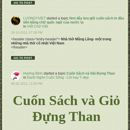
GO TO POST
LUONGYVIET
started a topic
Nơi đây lưu giữ cuốn sách in đầu
tiên bằng chữ quốc ngữ của nước ta
in
Viết Chữ Việt
28-10-2012, 07:38 PM
<header class="entry-header">
Nhà thờ Mằng Lăng- một trong
những nhà thờ cổ nhất Việt Nam
</header>
...
GO TO POST
Hương Bình
started a topic
Cuốn Sách và Giỏ Đựng Than
in
Danh Ngôn Cuộc Sống - Lời hay Ý đẹp
06-02-2012, 12:26 PM
Cuốn Sách và Giỏ
Đựng Than