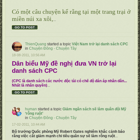
Có một câu chuyện kể rằng tại một trang trại ở
miền núi xa xôi,
...
GO TO POST
ThienQuang
started a topic
Việt Nam trở lại danh sách CPC
in
Chuyện Đông - Chuyện Tây
18-08-2011, 10:56 AM
Dân biểu Mỹ đề nghị đưa VN trở lại
danh sách CPC
(CPC là danh sách các nước độc tài có chế độ đán áp nhân dân...
Nhất là nhân quyền)
...
GO TO POST
human
started a topic
Giảm ngân sách sẽ làm quân đội Mỹ
‘rỗng ruột’
in
Chuyện Đông - Chuyện Tây
17-02-2011, 10:44 AM
Bộ trưởng Quốc phòng Mỹ Robert Gates nghiêm khắc cảnh báo
rằng việc cắt giảm mạnh chi tiêu quân sự sẽ làm rỗng ruột
...