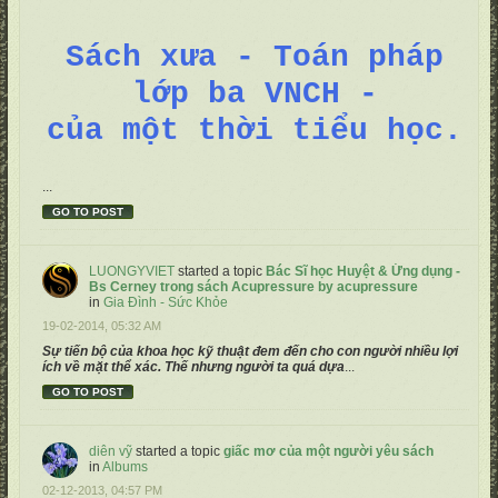
Sách xưa - Toán pháp
lớp ba VNCH -
của một thời tiểu học.
...
GO TO POST
LUONGYVIET
started a topic
Bác Sĩ học Huyệt & Ứng dụng -
Bs Cerney trong sách Acupressure by acupressure
in
Gia Đình - Sức Khỏe
19-02-2014, 05:32 AM
Sự tiến bộ của khoa học kỹ thuật đem đến cho con người nhiều lợi
ích về mặt thể xác. Thế nhưng người ta quá dựa
...
GO TO POST
diên vỹ
started a topic
giấc mơ của một người yêu sách
in
Albums
02-12-2013, 04:57 PM